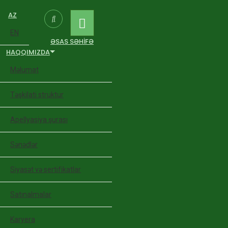
AZ
EN
ƏSAS SƏHIFƏ
HAQQIMIZDA
Məlumat
Təşkilati struktur
Apellyasiya şurası
Sənədlər
Siyasət və sertifikatlar
Satınalmalar
Karyera