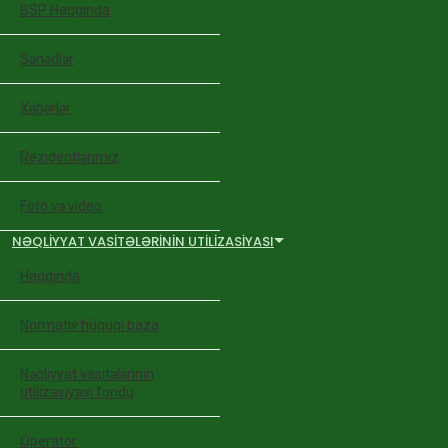
BSP Haqqında
Sənədlər
Xəbərlər
Rezidentlərimiz
Foto və video
NƏQLIYYAT VASITƏLƏRININ UTILIZASIYASI
Haqqında
Normativ hüquqi baza
Nəqliyyat vasitələrinin
utilizasiyası fondu
Operator