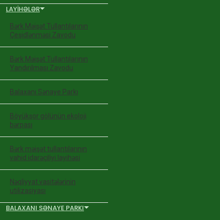
LAYIHƏLƏR
Bərk Məişət Tullantılarının
Çeşidlənməsi Zavodu
Bərk Məişət Tullantılarının
Yandırılması Zavodu
Balaxanı Sənaye Parkı
Böyükşor gölünün ekoloji
bərpası
Bərk məişət tullantılarının
vahid idarəçiliyi layihəsi
Nəqliyyat vasitələrinin
utilizasiyası
BALAXANI SƏNAYE PARKI