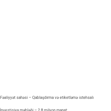
Rezident
Əsas səhifə
Balaxanı Sənaye Parkı
Fəaliyyət sahəsi – Qablaşdırma və etiketləmə istehsalı
İnvestisiya məbləği – 2,8 milyon manat;