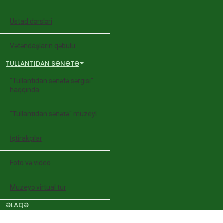
Ustad dərsləri
Vətəndaşların qəbulu
TULLANTIDAN SƏNƏTƏ
"Tullantıdan sənətə sərgisi"
haqqında
"Tullantıdan sənətə" muzeyi
İştirakçılar
Foto və video
Muzeyə virtual tur
ƏLAQƏ