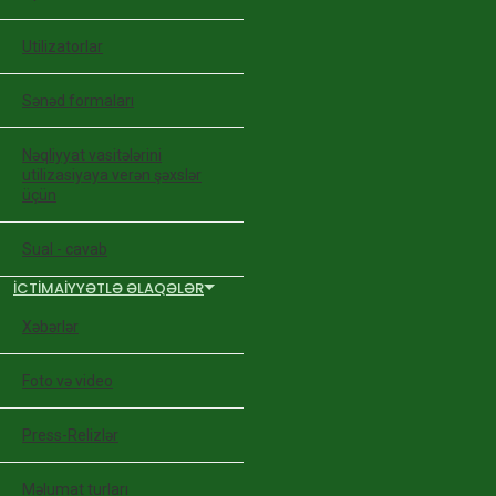
Utilizatorlar
Sənəd formaları
Nəqliyyat vasitələrini
utilizasiyaya verən şəxslər
üçün
Sual - cavab
İCTIMAIYYƏTLƏ ƏLAQƏLƏR
Xəbərlər
Foto və video
Press-Relizlər
Məlumat turları