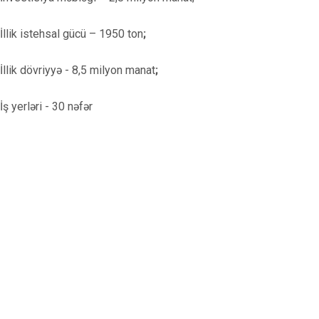
İllik istehsal gücü – 1950 ton
;
İllik dövriyyə - 8,5 milyon manat
;
İş yerləri - 30 nəfər