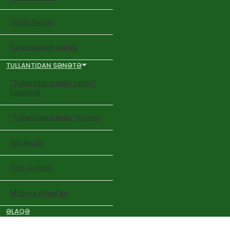
Ustad dərsləri
Vətəndaşların qəbulu
TULLANTIDAN SƏNƏTƏ
"Tullantıdan sənətə sərgisi"
haqqında
"Tullantıdan sənətə" muzeyi
İştirakçılar
Foto və video
Muzeyə virtual tur
ƏLAQƏ