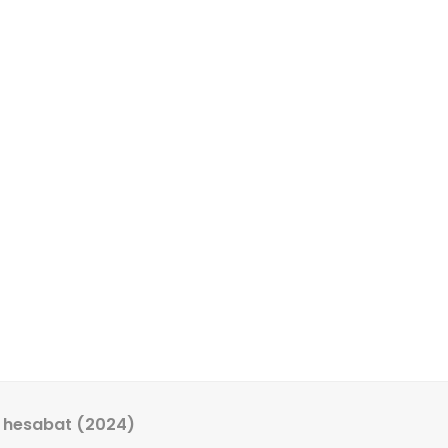
rı
ər
Maliyyə hesabatları
ə hesabat (2024)