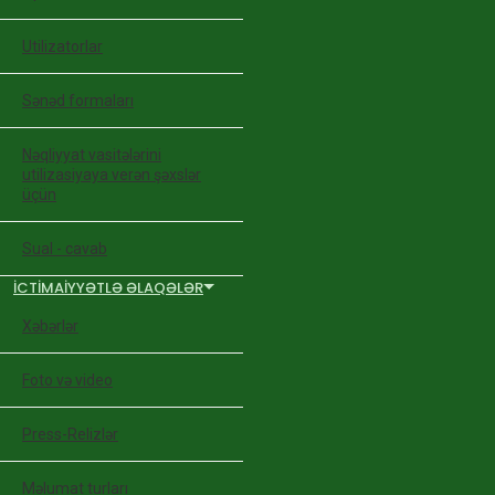
Utilizatorlar
Sənəd formaları
Nəqliyyat vasitələrini
utilizasiyaya verən şəxslər
üçün
Sual - cavab
İCTIMAIYYƏTLƏ ƏLAQƏLƏR
Xəbərlər
Foto və video
Press-Relizlər
Məlumat turları