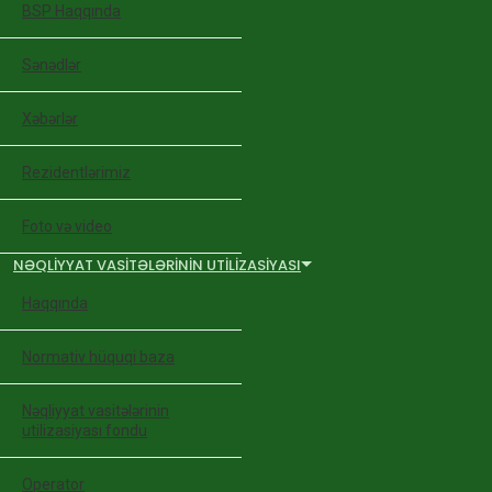
BSP Haqqında
Sənədlər
Xəbərlər
Rezidentlərimiz
Foto və video
NƏQLIYYAT VASITƏLƏRININ UTILIZASIYASI
Haqqında
Normativ hüquqi baza
Nəqliyyat vasitələrinin
utilizasiyası fondu
Operator