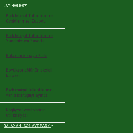
LAYIHƏLƏR
Bərk Məişət Tullantılarının
Çeşidlənməsi Zavodu
Bərk Məişət Tullantılarının
Yandırılması Zavodu
Balaxanı Sənaye Parkı
Böyükşor gölünün ekoloji
bərpası
Bərk məişət tullantılarının
vahid idarəçiliyi layihəsi
Nəqliyyat vasitələrinin
utilizasiyası
BALAXANI SƏNAYE PARKI