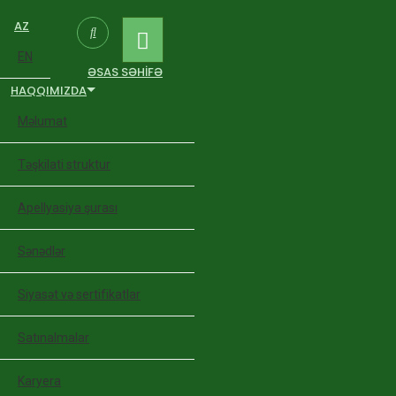
AZ
EN
ƏSAS SƏHIFƏ
HAQQIMIZDA
Məlumat
Təşkilati struktur
Apellyasiya şurası
Sənədlər
Siyasət və sertifikatlar
Satınalmalar
Karyera