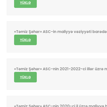
YÜKLƏ
«Təmiz Şəhər» ASC-in maliyyə vəziyyəti barəd
YÜKLƏ
«Təmiz Şəhər» ASC-nin 2021-2022-ci illər üzrə 
YÜKLƏ
«Təmiz Şəhər» ASC-nin 2020-ci il üzrə maliyyə 