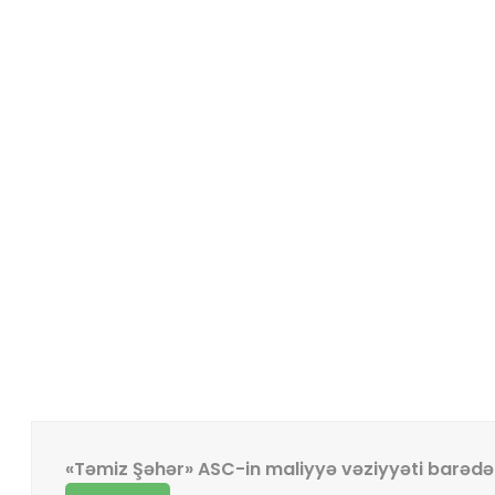
Maliyyə hesabatla
Əsas səhifə
Haqqımızda
Sənədl
«Təmiz Şəhər» ASC-in maliyyə vəziyyəti barəd