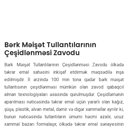
Bərk Məişət Tullantılarının
Çeşidlənməsi Zavodu
Bərk Məişət Tullantılarının Çeşidlənməsi Zavodu ölkədə
təkrar emal sahəsini inkişaf etdirmək məqsədilə inşa
edilmişdir. İl ərzində 100 min tona qədər bərk məişət
tullantısının çeşidlənməsi mümkün olan zavod qabaqcıl
alman texnologiyaları əsasında qurulmuşdur. Çeşidləmənin
aparılması nəticəsində təkrar emal üçün yararlı olan kağız,
şüşə, plastik, əlvan metal, dəmir və digər xammallar ayrılır ki,
bunun nəticəsində tullantıların ümumi həcmi azalır, ucuz
xammal bazarı formalaşır, ölkədə təkrar emal sənayesinin