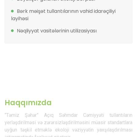
Bərk məişət tullantılarının vahid idarəçiliyi
layihəsi
Nəqliyyat vasitələrinin utilizasiyası
Haqqımızda
“Təmiz Şəhər” Açıq Səhmdar Cəmiyyəti tullantıların
yerləşdirilməsi və zərərsizləşdirilməsini müasir standartlara
uyğun təşkil etməklə ekoloji vəziyyətin yaxşılaşdırılması