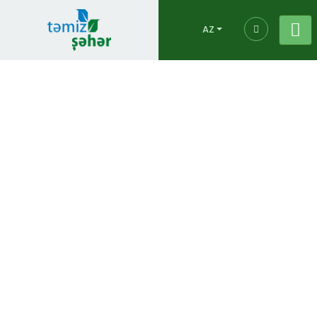
AZ
Bərk Məişət
Tullantılarının
Çeşidlənməsi Zavodu
Əsas səhifə
Layihələr
Bərk Məişət Tullantılarının
Çeşidlənməsi Zavodu