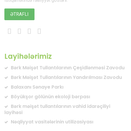
istiqamətində fəaliyyət göstərir.
ƏTRAFLI
Layihələrimiz
Bərk Məişət Tullantılarının Çeşidlənməsi Zavodu
Bərk Məişət Tullantılarının Yandırılması Zavodu
Balaxanı Sənaye Parkı
Böyükşor gölünün ekoloji bərpası
Bərk məişət tullantılarının vahid idarəçiliyi
layihəsi
Nəqliyyat vasitələrinin utilizasiyası