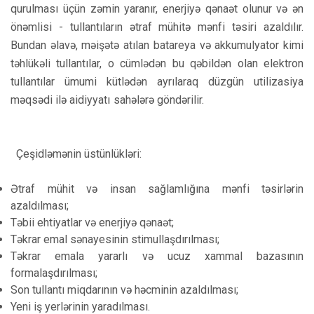
qurulması üçün zəmin yaranır, enerjiyə qənaət olunur və ən
önəmlisi - tullantıların ətraf mühitə mənfi təsiri azaldılır.
Bundan əlavə, məişətə atılan batareya və akkumulyator kimi
təhlükəli tullantılar, o cümlədən bu qəbildən olan elektron
tullantılar ümumi kütlədən ayrılaraq düzgün utilizasiya
məqsədi ilə aidiyyatı sahələrə göndərilir.
Çeşidləmənin üstünlükləri:
Ətraf mühit və insan sağlamlığına mənfi təsirlərin
azaldılması;
Təbii ehtiyatlar və enerjiyə qənaət;
Təkrar emal sənayesinin stimullaşdırılması;
Təkrar emala yararlı və ucuz xammal bazasının
formalaşdırılması;
Son tullantı miqdarının və həcminin azaldılması;
Yeni iş yerlərinin yaradılması.