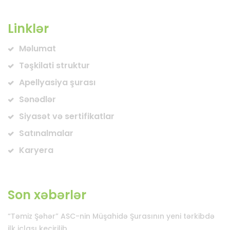
Linklər
Məlumat
Təşkilati struktur
Apellyasiya şurası
Sənədlər
Siyasət və sertifikatlar
Satınalmalar
Karyera
Son xəbərlər
“Təmiz Şəhər” ASC-nin Müşahidə Şurasının yeni tərkibdə
ilk iclası keçirilib