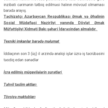
inzibati cərimənin tətbiq edilməsi halının mövcud olmaması
barədə arayış.
Təchizatçı Azərbaycan Respublikası Əmək və Əhalinin
Sosial Müdafiəsi Nazirliyi yanında Dövlət Əmək
Müfəttişliyi Xidməti Bakı şəhəri İdarəsindən almalıdır.
Texniki imkanlar barədə məlumat
İddiaçının son 3 (üç) il ərzində analoji işlər üzrə iş təcrübəsini
təsdiq edən sənədlər
İcra edilmiş müqavilələrin surətləri
Təhvil təslim aktları
Tövsiyə məktubları