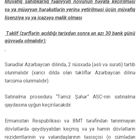
Müvafiq sahibkarlıq fəaliyyəti növünün həyata keçirilməsi
və ya müəyyən hərəkətlərin yerinə yetirilməsi üçün müvafiq
lisenziya və ya icazəyə malik olması
Təklif (zərflərin açıldığı tarixdən sonra ən azı 30 bank günü
qüvvədə olmalıdır);
Sənədlər Azərbaycan dilində, 2 nüsxədə (əsli və surəti) tərtib
olunmalıdır (xarici dildə olan təkliflər Azərbaycan dilinə
tərcümə olunmalıdır).
Satınalma proseduru “Təmiz Şəhər” ASC-nin satınalma
qaydasına uyğun keçiriləcəkdir.
Ermənistan Respublikası və BMT tərəfindən tanınmayan
dövlətlərdə qeydiyyatdan keçmiş və ya həmin dövlətlərin
rezidentlərinin və vətəndaşlarının təsisçisi (o cümlədən