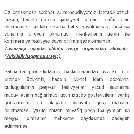
Öz əmlakından sərbəst və məhdudiyyətsiz istifadə etmək
imkanı, habelə ödəmə qabiliyyəti olması, müflis elan
olunmaması, əmlakı üzərinə həbs qoyulmaması, ödənişə
yönəlmiş girovun olmaması, məhkəmənin qərarı ilə
kommersiya fəaliyyəti dayandırılmış şəxs olmaması
Təchizatçı uçotda olduğu vergi orqanından almalıdır.
(
Yüklülük haqqında arayış)
Satınalma prosedurlarının başlanmasından əvvəlki 5 il
ərzində özlərinin, habelə işlərini idarə edənlərin,
qulluqçularının peşəkar fəaliyyətləri, yaxud satınalma
müqaviləsinin bağlanması üçün ixtisas göstəricilərini yanlış
göstərmələri ilə əlaqədar cinayətə görə məhkum
olunmaması, yaxud onların müvafiq peşə fəaliyyətləri ilə
məşğul olmasının məhkəmə qaydasında qadağan
edilməməsi