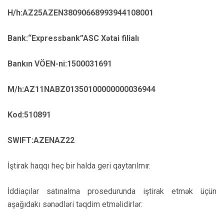
H/h:AZ25AZEN38090668993944108001
Bank:“Expressbank”ASC Xətai filialı
Bankın VÖEN-ni:1500031691
M/h:AZ11NABZ01350100000000036944
Kod:510891
SWIFT:AZENAZ22
İştirak haqqı heç bir halda geri qaytarılmır.
İddiaçılar satınalma prosedurunda iştirak etmək üçün
aşağıdakı sənədləri təqdim etməlidirlər: