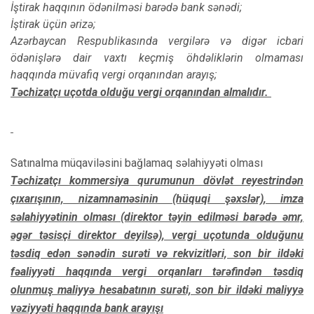
İştirak haqqının ödənilməsi barədə bank sənədi;
İştirak üçün ərizə;
Azərbaycan Respublikasında vergilərə və digər icbari
ödənişlərə dair vaxtı keçmiş öhdəliklərin olmaması
haqqında müvafiq vergi orqanından arayış;
Təchizatçı uçotda olduğu vergi orqanından almalıdır.
Satınalma müqaviləsini bağlamaq səlahiyyəti olması
Təchizatçı kommersiya qurumunun dövlət reyestrindən
çıxarışının, nizamnaməsinin (hüquqi şəxslər), imza
səlahiyyətinin olması (direktor təyin edilməsi barədə əmr,
əgər təsisçi direktor deyilsə), vergi uçotunda olduğunu
təsdiq edən sənədin surəti və rekvizitləri, son bir ildəki
fəaliyyəti haqqında vergi orqanları tərəfindən təsdiq
olunmuş maliyyə hesabatının surəti, son bir ildəki maliyyə
vəziyyəti haqqında bank arayışı