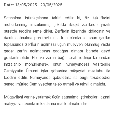
Date:
13/05/2025 - 20/05/2025
Satınalma iştirakçılarına təklif edilir ki, öz təkliflərini
möhürlənmiş, imzalanmış şəkildə ikiqat zərflərdə yazılı
surətdə təqdim etməlidirlər. Zərflərin üzərində iddiaçının və
daxili satınalma predmetinin adı, o cümlədən əsas şərtlər
toplusunda zərflərin açılması üçün müəyyən olunmuş vaxta
qədər zərfin açılmasının qadağan olması barədə qeyd
göstərilməlidir. Hər iki zərfin bağlı tərəfi iddiaçı tərəfindən
imzalanıb möhürlənərək onun nümayəndəsi vasitəsilə
Cəmiyyətin Ümumi işlər şöbəsinə müşayiət məktubu ilə
təqdim edilir. Nümayəndə qəbuletmə ilə bağlı təsdiqedici
sənədi mütləq Cəmiyyətdən tələb etməli və təhvil almalıdır.
Müqaviləni yerinə yetirmək üçün satınalma iştirakçıları lazımi
maliyyə və texniki imkanlarına malik olmalıdırlar.