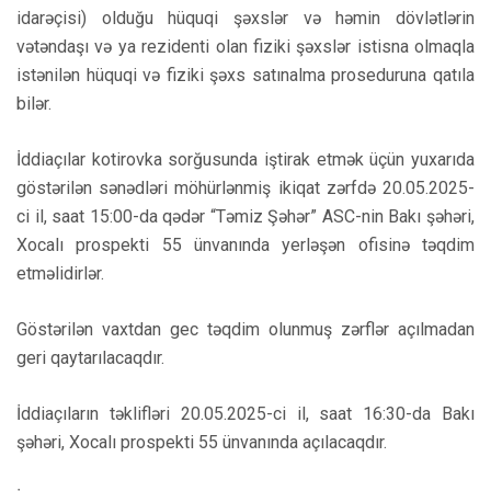
idarəçisi) olduğu hüquqi şəxslər və həmin dövlətlərin
vətəndaşı və ya rezidenti olan fiziki şəxslər istisna olmaqla
istənilən hüquqi və fiziki şəxs satınalma proseduruna qatıla
bilər.
İddiaçılar kotirovka sorğusunda iştirak etmək üçün yuxarıda
göstərilən sənədləri möhürlənmiş ikiqat zərfdə 20.05.2025-
ci il, saat 15:00-da qədər “Təmiz Şəhər” ASC-nin Bakı şəhəri,
Xocalı prospekti 55 ünvanında yerləşən ofisinə təqdim
etməlidirlər.
Göstərilən vaxtdan gec təqdim olunmuş zərflər açılmadan
geri qaytarılacaqdır.
İddiaçıların təklifləri 20.05.2025-ci il, saat 16:30-da Bakı
şəhəri, Xocalı prospekti 55 ünvanında açılacaqdır.