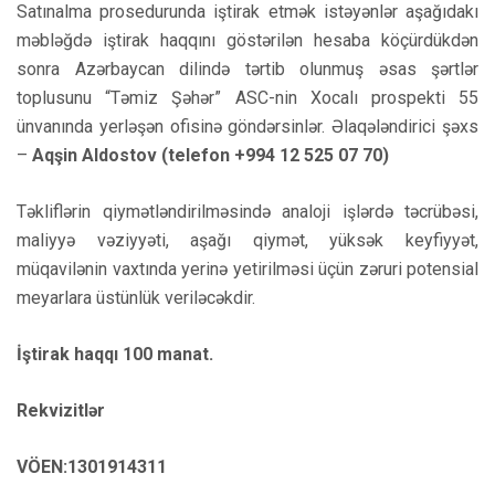
Satınalma prosedurunda iştirak etmək istəyənlər aşağıdakı
məbləğdə iştirak haqqını göstərilən hesaba köçürdükdən
sonra Azərbaycan dilində tərtib olunmuş əsas şərtlər
toplusunu “Təmiz Şəhər” ASC-nin Xocalı prospekti 55
ünvanında yerləşən ofisinə göndərsinlər. Əlaqələndirici şəxs
–
Aqşin Aldostov (telefon +994 12 525 07 70)
Təkliflərin qiymətləndirilməsində analoji işlərdə təcrübəsi,
maliyyə vəziyyəti, aşağı qiymət, yüksək keyfiyyət,
müqavilənin vaxtında yerinə yetirilməsi üçün zəruri potensial
meyarlara üstünlük veriləcəkdir.
İştirak haqqı 100 manat.
Rekvizitlər
VÖEN:1301914311