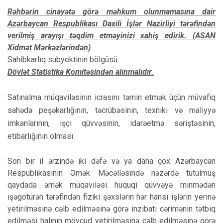
Rəhbərin cinayətə görə məhkum olunmamasına dair
Azərbaycan Respublikası Daxili İşlər Nazirliyi tərəfindən
verilmiş arayışı təqdim etməyinizi xahiş edirik. (ASAN
Xidmət Mərkəzlərindən)
Sahibkarlıq subyektinin bölgüsü
Dövlət Statistika Komitəsindən alınmalıdır.
Satınalma müqaviləsinin icrasını təmin etmək üçün müvafiq
sahədə peşəkarlığının, təcrübəsinin, texniki və maliyyə
imkanlarının, işçi qüvvəsinin, idarəetmə səriştəsinin,
etibarlığının olması
Son bir il ərzində iki dəfə və ya daha çox Azərbaycan
Respublikasının Əmək Məcəlləsində nəzərdə tutulmuş
qaydada əmək müqaviləsi hüquqi qüvvəyə minmədən
işəgötürən tərəfindən fiziki şəxslərin hər hansı işlərin yerinə
yetirilməsinə cəlb edilməsinə görə inzibati cərimənin tətbiq
edilməsi halının mövcud yetirilməsinə cəlb edilməsinə görə