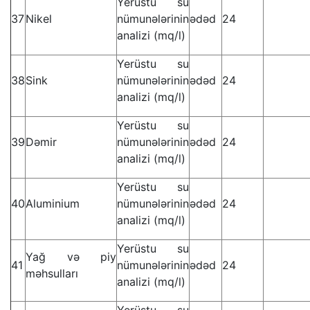
Yerüstu su
37
Nikel
nümunələrinin
ədəd
24
analizi (mq/l)
Yerüstu su
38
Sink
nümunələrinin
ədəd
24
analizi (mq/l)
Yerüstu su
39
Dəmir
nümunələrinin
ədəd
24
analizi (mq/l)
Yerüstu su
40
Aluminium
nümunələrinin
ədəd
24
analizi (mq/l)
Yerüstu su
Yağ və piy
41
nümunələrinin
ədəd
24
məhsulları
analizi (mq/l)