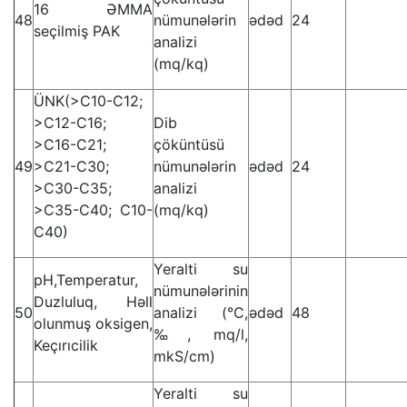
16 ƏMMA
48
nümunələrin
ədəd
24
seçilmiş PAK
analizi
(mq/kq)
ÜNK(>C10-C12;
>C12-C16;
Dib
>C16-C21;
çöküntüsü
49
>C21-C30;
nümunələrin
ədəd
24
>C30-C35;
analizi
>C35-C40; C10-
(mq/kq)
C40)
Yeralti su
pH,Temperatur,
nümunələrinin
Duzluluq, Həll
50
analizi (°C,
ədəd
48
olunmuş oksigen,
‰, mq/l,
Keçırıcilik
mkS/cm)
Yeralti su