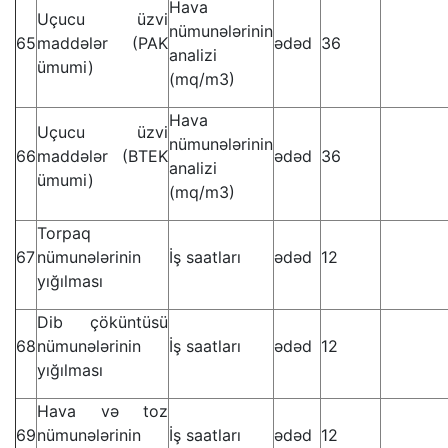
Hava
Uçucu üzvi
nümunələrinin
65
maddələr (PAK
ədəd
36
analizi
ümumi)
(mq/m3)
Hava
Uçucu üzvi
nümunələrinin
66
maddələr (BTEK
ədəd
36
analizi
ümumi)
(mq/m3)
Torpaq
67
nümunələrinin
İş saatları
ədəd
12
yığılması
Dib çöküntüsü
68
nümunələrinin
İş saatları
ədəd
12
yığılması
Hava və toz
69
nümunələrinin
İş saatları
ədəd
12