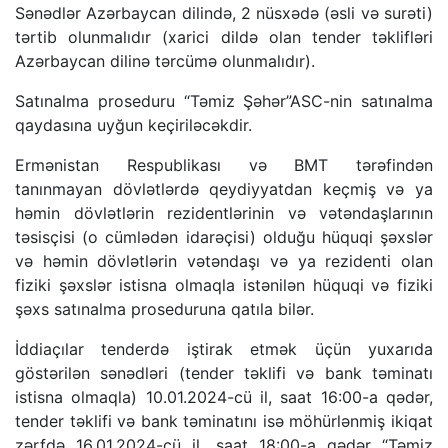
Sənədlər Azərbaycan dilində, 2 nüsxədə (əsli və surəti)
tərtib olunmalıdır (xarici dildə olan tender təklifləri
Azərbaycan dilinə tərcümə olunmalıdır).
Satınalma proseduru “Təmiz Şəhər”ASC-nin satınalma
qaydasına uyğun keçiriləcəkdir.
Ermənistan Respublikası və BMT tərəfindən
tanınmayan dövlətlərdə qeydiyyatdan keçmiş və ya
həmin dövlətlərin rezidentlərinin və vətəndaşlarının
təsisçisi (o cümlədən idarəçisi) olduğu hüquqi şəxslər
və həmin dövlətlərin vətəndaşı və ya rezidenti olan
fiziki şəxslər istisna olmaqla istənilən hüquqi və fiziki
şəxs satınalma proseduruna qatıla bilər.
İddiaçılar tenderdə iştirak etmək üçün yuxarıda
göstərilən sənədləri (tender təklifi və bank təminatı
istisna olmaqla) 10.01.2024-cü il, saat 16:00-a qədər,
tender təklifi və bank təminatını isə möhürlənmiş ikiqat
zərfdə 16.01.2024-cü il, saat 18:00-a qədər “Təmiz