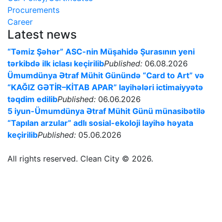
Procurements
Career
Latest news
“Təmiz Şəhər” ASC-nin Müşahidə Şurasının yeni
tərkibdə ilk iclası keçirilib
Published:
06.08.2026
Ümumdünya Ətraf Mühit Günündə “Card to Art” və
“KAĞIZ GƏTİR–KİTAB APAR” layihələri ictimaiyyətə
təqdim edilib
Published:
06.06.2026
5 iyun-Ümumdünya Ətraf Mühit Günü münasibətilə
“Tapılan arzular” adlı sosial-ekoloji layihə həyata
keçirilib
Published:
05.06.2026
All rights reserved. Clean City © 2026.