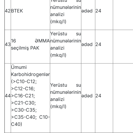
Yerüstu su
nümunələrinin
42
BTEK
ədəd
24
analizi
(mkq/l)
Yerüstu su
16 ƏMMA
nümunələrinin
43
ədəd
24
seçilmiş PAK
analizi
(mkq/l)
Ümumi
Karbohidrogenlər
(>C10-C12;
Yerüstu su
>C12-C16;
nümunələrinin
44
>C16-C21;
ədəd
24
analizi
>C21-C30;
(mkq/l)
>C30-C35;
>C35-C40; C10-
C40)