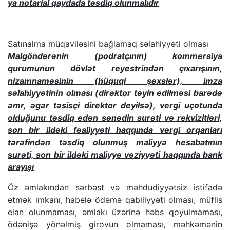
ya notarial qaydada təsdiq olunmalıdır
Satınalma müqaviləsini bağlamaq səlahiyyəti olması
Malgöndərənin (podratçının) kommersiya
qurumunun dövlət reyestrindən çıxarışının,
nizamnaməsinin (hüquqi şəxslər), imza
səlahiyyətinin olması (direktor təyin edilməsi barədə
əmr, əgər təsisçi direktor deyilsə), vergi uçotunda
olduğunu təsdiq edən sənədin surəti və rekvizitləri,
son bir ildəki fəaliyyəti haqqında vergi orqanları
tərəfindən təsdiq olunmuş maliyyə hesabatının
surəti, son bir ildəki maliyyə vəziyyəti haqqında bank
arayışı
Öz əmlakından sərbəst və məhdudiyyətsiz istifadə
etmək imkanı, habelə ödəmə qabiliyyəti olması, müflis
elan olunmaması, əmlakı üzərinə həbs qoyulmaması,
ödənişə yönəlmiş girovun olmaması, məhkəmənin