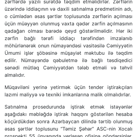
zərflərdə yazılı surətdə təqdim etməlidirlər. Zərflərin
üzərində iddiaçının və daxili satınalma predmetinin adı,
o cümlədən əsas şərtlər toplusunda zərflərin açılması
üçün müəyyən olunmuş vaxta qədər zərfin açılmasının
qadağan olması barədə qeyd göstərilməlidir. Hər iki
zərfin bağlı tərəfi iddiaçı tərəfindən imzalanıb
möhürlənərək onun nümayəndəsi vasitəsilə Cəmiyyətin
Ümumi işlər şöbəsinə müşayiət məktubu ilə təqdim
edilir. Nümayəndə qəbuletmə ilə bağlı təsdiqedici
sənədi mütləq Cəmiyyətdən tələb etməli və təhvil
almalıdır.
Müqaviləni yerinə yetirmək üçün tender iştirakçıları
lazımi maliyyə və texniki imkanlarına malik olmalıdırlar.
Satınalma prosedurunda iştirak etmək istəyənlər
aşağıdakı məbləğdə iştirak haqqını göstərilən hesaba
köçürdükdən sonra Azərbaycan dilində tərtib olunmuş
əsas şərtlər toplusunu “Təmiz Şəhər” ASC-nin Xocalı
prospekti 55 ünvanında yerləşən ofisinə göndərsinlər.