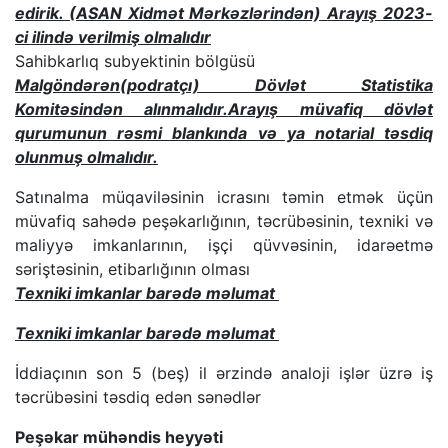
edirik. (ASAN Xidmət Mərkəzlərindən)
Arayış 2023-
ci ilində verilmiş olmalıdır
Sahibkarlıq subyektinin bölgüsü
Malgöndərən(podratçı) Dövlət Statistika
Komitəsindən alınmalıdır.
Arayış müvafiq dövlət
qurumunun rəsmi blankında və ya notarial təsdiq
olunmuş olmalıdır.
Satınalma müqaviləsinin icrasını təmin etmək üçün
müvafiq sahədə peşəkarlığının, təcrübəsinin, texniki və
maliyyə imkanlarının, işçi qüvvəsinin, idarəetmə
səriştəsinin, etibarlığının olması
Texniki imkanlar barədə məlumat
Texniki imkanlar barədə məlumat
İddiaçının son 5 (beş) il ərzində analoji işlər üzrə iş
təcrübəsini təsdiq edən sənədlər
Peşəkar mühəndis heyyəti