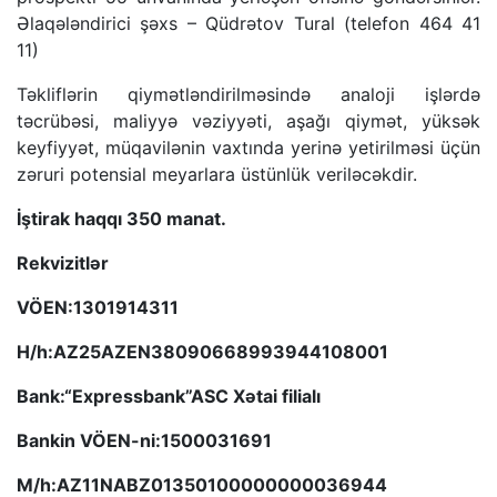
Əlaqələndirici şəxs – Qüdrətov Tural (telefon 464 41
11)
Təkliflərin qiymətləndirilməsində analoji işlərdə
təcrübəsi, maliyyə vəziyyəti, aşağı qiymət, yüksək
keyfiyyət, müqavilənin vaxtında yerinə yetirilməsi üçün
zəruri potensial meyarlara üstünlük veriləcəkdir.
İştirak haqqı 350 manat.
Rekvizitlər
VÖEN:1301914311
H/h:AZ25AZEN38090668993944108001
Bank:“Expressbank”ASC Xətai filialı
Bankin VÖEN-ni:1500031691
M/h:AZ11NABZ01350100000000036944