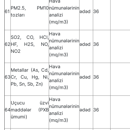
Hava
PM2.5, PM10
nümunələrinin
61
ədəd
36
tozları
analizi
(mq/m3)
Hava
SO2, CO, HCl,
nümunələrinin
62
HF, H2S, NO,
ədəd
36
analizi
NO2
(mq/m3)
Hava
Metallar (As, Cd,
nümunələrinin
63
Cr, Cu, Hg, Ni,
ədəd
36
analizi
Pb, Sn, Sb, Zn)
(mq/m3)
Hava
Uçucu üzvi
nümunələrinin
64
maddələr (PXB
ədəd
36
analizi
ümumi)
(mq/m3)