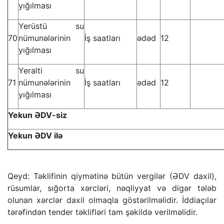
yığılması
Yerüstü su
70
nümunələrinin
İş saatları
ədəd
12
yığılması
Yeralti su
71
nümunələrinin
İş saatları
ədəd
12
yığılması
Yekun ƏDV-siz
Yekun ƏDV ilə
Qeyd: Təklifinin qiymətinə bütün vergilər (ƏDV daxil),
rüsumlar, sığorta xərcləri, nəqliyyat və digər tələb
olunan xərclər daxil olmaqla göstərilməlidir. İddiaçılar
tərəfindən tender təklifləri tam şəkildə verilməlidir.