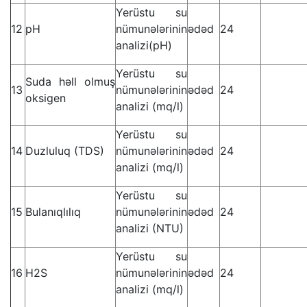
Yerüstu su
12
pH
nümunələrinin
ədəd
24
analizi(pH)
Yerüstu su
Suda həll olmuş
13
nümunələrinin
ədəd
24
oksigen
analizi (mq/l)
Yerüstu su
14
Duzluluq (TDS)
nümunələrinin
ədəd
24
analizi (mq/l)
Yerüstu su
15
Bulanıqlılıq
nümunələrinin
ədəd
24
analizi (NTU)
Yerüstu su
16
H2S
nümunələrinin
ədəd
24
analizi (mq/l)