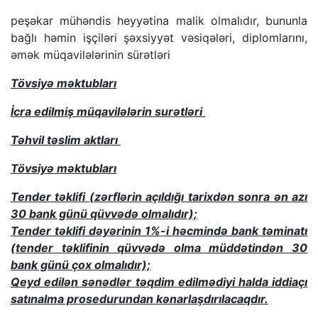
peşəkar mühəndis heyyətina malik olmalıdır, bununla
bağlı həmin işçiləri şəxsiyyət vəsiqələri, diplomlarını,
əmək müqavilələrinin sürətləri
Tövsiyə məktubları
İcra edilmiş müqavilələrin surətləri
Təhvil təslim aktları
Tövsiyə məktubları
Tender təklifi (zərflərin açıldığı tarixdən sonra ən azı
30 bank günü qüvvədə olmalıdır);
Tender təklifi dəyərinin 1%-i həcmində bank təminatı
(tender təklifinin qüvvədə olma müddətindən 30
bank günü çox olmalıdır);
Qeyd edilən sənədlər təqdim edilmədiyi halda iddiaçı
satınalma prosedurundan kənarlaşdırılacaqdır.