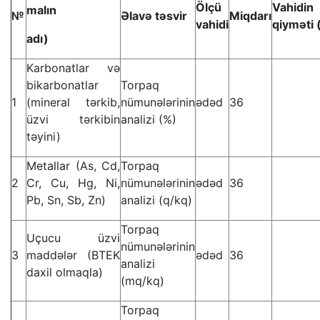
Ölçü
Vahidin
malın
№
Əlavə təsvir
Miqdarı
vahidi
qiyməti
(
adı)
Karbonatlar və
bikarbonatlar
Torpaq
1
(mineral tərkib,
nümunələrinin
ədəd
36
üzvi tərkibin
analizi (%)
təyini)
Metallar (As, Cd,
Torpaq
2
Cr, Cu, Hg, Ni,
nümunələrinin
ədəd
36
Pb, Sn, Sb, Zn)
analizi (q/kq)
Torpaq
Uçucu üzvi
nümunələrinin
3
maddələr (BTEK
ədəd
36
analizi
daxil olmaqla)
(mq/kq)
Torpaq