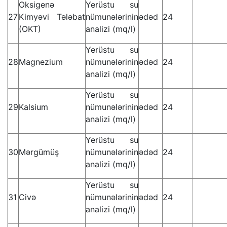
Oksigenə
Yerüstu su
27
Kimyəvi Tələbat
nümunələrinin
ədəd
24
(OKT)
analizi (mq/l)
Yerüstu su
28
Magnezium
nümunələrinin
ədəd
24
analizi (mq/l)
Yerüstu su
29
Kalsium
nümunələrinin
ədəd
24
analizi (mq/l)
Yerüstu su
30
Mərgümüş
nümunələrinin
ədəd
24
analizi (mq/l)
Yerüstu su
31
Civə
nümunələrinin
ədəd
24
analizi (mq/l)