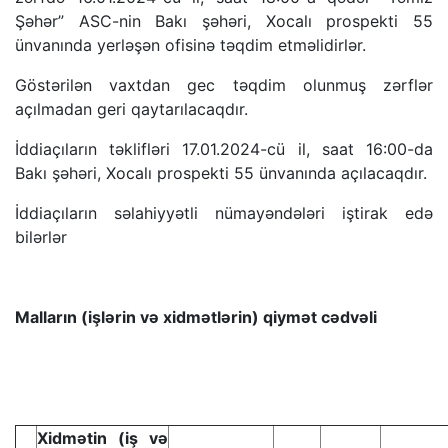
Şəhər” ASC-nin Bakı şəhəri, Xocalı prospekti 55
ünvanında yerləşən ofisinə təqdim etməlidirlər.
Göstərilən vaxtdan gec təqdim olunmuş zərflər
açılmadan geri qaytarılacaqdır.
İddiaçıların təklifləri 17.01.2024-cü il, saat 16:00-da
Bakı şəhəri, Xocalı prospekti 55 ünvanında açılacaqdır.
İddiaçıların səlahiyyətli nümayəndələri iştirak edə
bilərlər
Malların (işlərin və xidmətlərin) qiymət cədvəli
Xidmətin (iş və