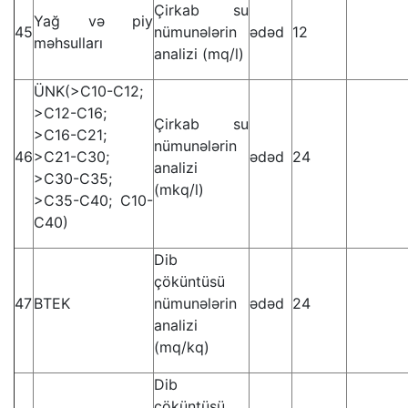
Çirkab su
Yağ və piy
45
nümunələrin
ədəd
12
məhsulları
analizi (mq/l)
ÜNK(>C10-C12;
>C12-C16;
Çirkab su
>C16-C21;
nümunələrin
46
>C21-C30;
ədəd
24
analizi
>C30-C35;
(mkq/l)
>C35-C40; C10-
C40)
Dib
çöküntüsü
47
BTEK
nümunələrin
ədəd
24
analizi
(mq/kq)
Dib
çöküntüsü