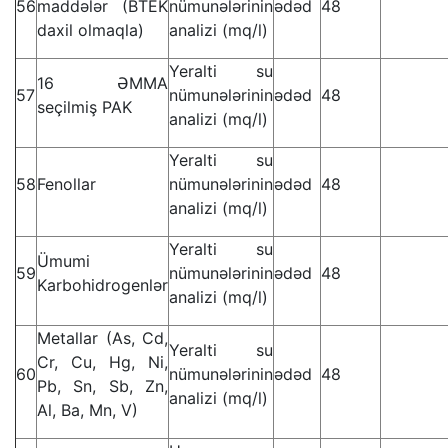
56
maddələr (BTEK
nümunələrinin
ədəd
48
daxil olmaqla)
analizi (mq/l)
Yeralti su
16 ƏMMA
57
nümunələrinin
ədəd
48
seçilmiş PAK
analizi (mq/l)
Yeralti su
58
Fenollar
nümunələrinin
ədəd
48
analizi (mq/l)
Yeralti su
Ümumi
59
nümunələrinin
ədəd
48
Karbohidrogenlər
analizi (mq/l)
Metallar (As, Cd,
Yeralti su
Cr, Cu, Hg, Ni,
60
nümunələrinin
ədəd
48
Pb, Sn, Sb, Zn,
analizi (mq/l)
Al, Ba, Mn, V)