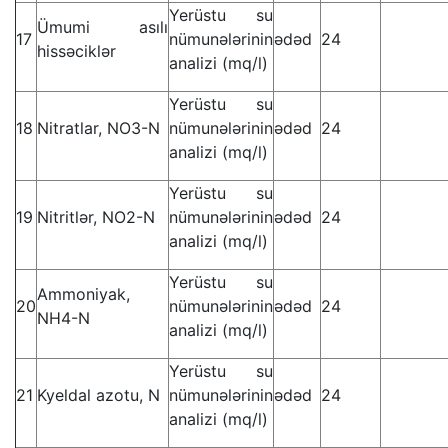
Yerüstu su
Ümumi asılı
17
nümunələrinin
ədəd
24
hissəciklər
analizi (mq/l)
Yerüstu su
18
Nitratlar, NO3-N
nümunələrinin
ədəd
24
analizi (mq/l)
Yerüstu su
19
Nitritlər, NO2-N
nümunələrinin
ədəd
24
analizi (mq/l)
Yerüstu su
Ammoniyak,
20
nümunələrinin
ədəd
24
NH4-N
analizi (mq/l)
Yerüstu su
21
Kyeldal azotu, N
nümunələrinin
ədəd
24
analizi (mq/l)