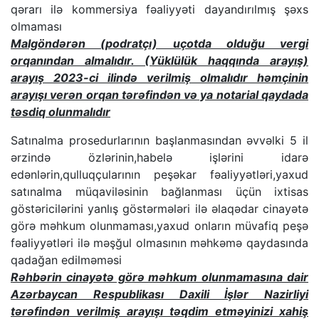
qərarı ilə kommersiya fəaliyyəti dayandırılmış şəxs
olmaması
Malgöndərən (podratçı) uçotda olduğu vergi
orqanından almalıdır. (
Yüklülük haqqında arayış)
arayış 2023-ci ilində verilmiş olmalıdır həmçinin
arayışı verən orqan tərəfindən və ya notarial qaydada
təsdiq olunmalıdır
Satınalma prosedurlarının başlanmasından əvvəlki 5 il
ərzində özlərinin,habelə işlərini idarə
edənlərin,qulluqçularının peşəkar fəaliyyətləri,yaxud
satınalma müqaviləsinin bağlanması üçün ixtisas
göstəricilərini yanlış göstərmələri ilə əlaqədar cinayətə
görə məhkum olunmaması,yaxud onların müvafiq peşə
fəaliyyətləri ilə məşğul olmasının məhkəmə qaydasında
qadağan edilməməsi
Rəhbərin cinayətə görə məhkum olunmamasına dair
Azərbaycan Respublikası Daxili İşlər Nazirliyi
tərəfindən verilmiş arayışı təqdim etməyinizi xahiş