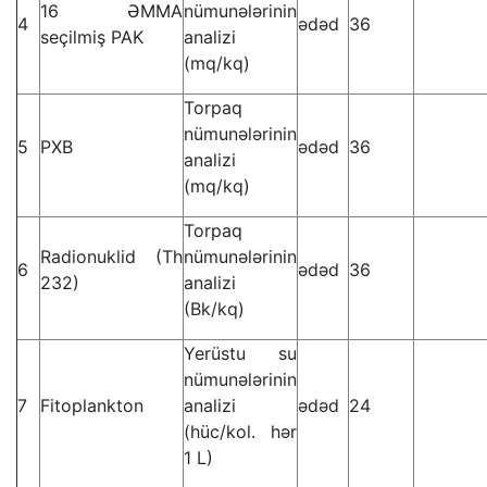
16 ƏMMA
nümunələrinin
4
ədəd
36
seçilmiş PAK
analizi
(mq/kq)
Torpaq
nümunələrinin
5
PХB
ədəd
36
analizi
(mq/kq)
Torpaq
Radionuklid (Th
nümunələrinin
6
ədəd
36
232)
analizi
(Bk/kq)
Yerüstu su
nümunələrinin
7
Fitoplankton
analizi
ədəd
24
(hüc/kol. hər
1 L)