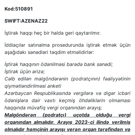
Kod:510891
SWIFT:AZENAZ22
İştirak haqqı heç bir halda geri qaytarılmır.
İddiaçılar satınalma prosedurunda iştirak etmək üçün
aşağıdakı sənədləri təqdim etməlidirlər:
İştirak haqqının ödənilməsi barədə bank sənədi;
İştirak üçün ərizə;
Cəlb edilən malgöndərənin (podratçının) fəaliyyətinin
qiymətləndirilməsi anketi
Azərbaycan Respublikasında vergilərə və digər icbari
ödənişlərə dair vaxtı keçmiş öhdəliklərin olmaması
haqqında müvafiq vergi orqanından arayış;
Malgöndərən (podratçı) uçotda olduğu vergi
orqanından almalıdır.
Arayış 2023-ci ilində
verilmiş
olmalıdır həmçinin arayışı verən orqan tərəfindən və