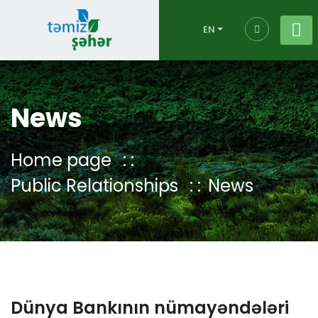
EN
News
Home page
Public Relationships
News
Dünya Bankının nümayəndələri