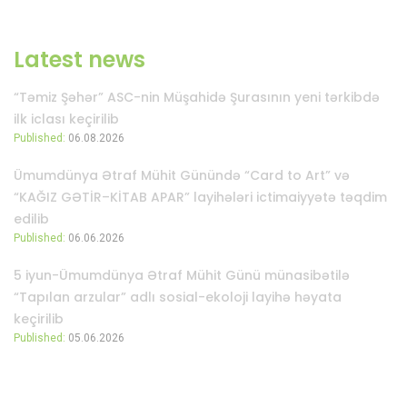
Latest news
“Təmiz Şəhər” ASC-nin Müşahidə Şurasının yeni tərkibdə
ilk iclası keçirilib
Published:
06.08.2026
Ümumdünya Ətraf Mühit Günündə “Card to Art” və
“KAĞIZ GƏTİR–KİTAB APAR” layihələri ictimaiyyətə təqdim
edilib
Published:
06.06.2026
5 iyun-Ümumdünya Ətraf Mühit Günü münasibətilə
“Tapılan arzular” adlı sosial-ekoloji layihə həyata
keçirilib
Published:
05.06.2026