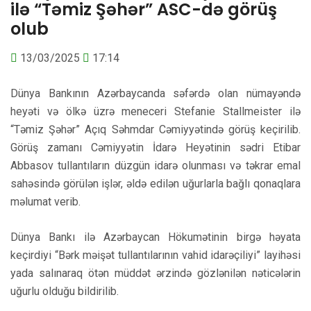
ilə “Təmiz Şəhər” ASC-də görüş
olub
13/03/2025
17:14
Dünya Bankının Azərbaycanda səfərdə olan nümayəndə
heyəti və ölkə üzrə meneceri Stefanie Stallmeister ilə
“Təmiz Şəhər” Açıq Səhmdar Cəmiyyətində görüş keçirilib.
Görüş zamanı Cəmiyyətin İdarə Heyətinin sədri Etibar
Abbasov tullantıların düzgün idarə olunması və təkrar emal
sahəsində görülən işlər, əldə edilən uğurlarla bağlı qonaqlara
məlumat verib.
Dünya Bankı ilə Azərbaycan Hökumətinin birgə həyata
keçirdiyi “Bərk məişət tullantılarının vahid idarəçiliyi” layihəsi
yada salınaraq ötən müddət ərzində gözlənilən nəticələrin
uğurlu olduğu bildirilib.