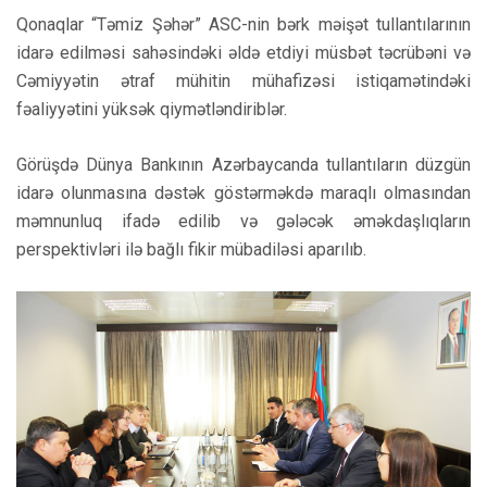
Qonaqlar “Təmiz Şəhər” ASC-nin bərk məişət tullantılarının
idarə edilməsi sahəsindəki əldə etdiyi müsbət təcrübəni və
Cəmiyyətin ətraf mühitin mühafizəsi istiqamətindəki
fəaliyyətini yüksək qiymətləndiriblər.
Görüşdə Dünya Bankının Azərbaycanda tullantıların düzgün
idarə olunmasına dəstək göstərməkdə maraqlı olmasından
məmnunluq ifadə edilib və gələcək əməkdaşlıqların
perspektivləri ilə bağlı fikir mübadiləsi aparılıb.