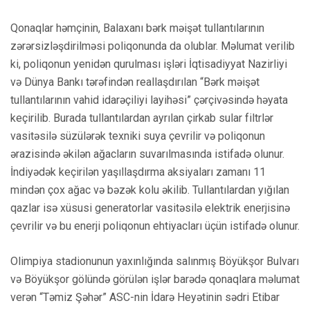
Qonaqlar həmçinin, Balaxanı bərk məişət tullantılarının
zərərsizləşdirilməsi poliqonunda da olublar. Məlumat verilib
ki, poliqonun yenidən qurulması işləri İqtisadiyyat Nazirliyi
və Dünya Bankı tərəfindən reallaşdırılan “Bərk məişət
tullantılarının vahid idarəçiliyi layihəsi” çərçivəsində həyata
keçirilib. Burada tullantılardan ayrılan çirkab sular filtrlər
vasitəsilə süzülərək texniki suya çevrilir və poliqonun
ərazisində əkilən ağacların suvarılmasında istifadə olunur.
İndiyədək keçirilən yaşıllaşdırma aksiyaları zamanı 11
mindən çox ağac və bəzək kolu əkilib. Tullantılardan yığılan
qazlar isə xüsusi generatorlar vasitəsilə elektrik enerjisinə
çevrilir və bu enerji poliqonun ehtiyacları üçün istifadə olunur.
Olimpiya stadionunun yaxınlığında salınmış Böyükşor Bulvarı
və Böyükşor gölündə görülən işlər barədə qonaqlara məlumat
verən “Təmiz Şəhər” ASC-nin İdarə Heyətinin sədri Etibar