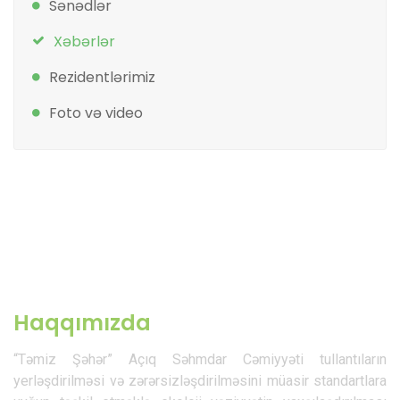
Sənədlər
Xəbərlər
Rezidentlərimiz
Foto və video
Haqqımızda
“Təmiz Şəhər” Açıq Səhmdar Cəmiyyəti tullantıların
yerləşdirilməsi və zərərsizləşdirilməsini müasir standartlara