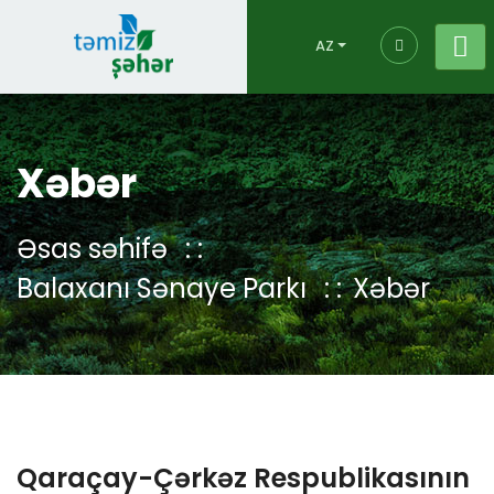
AZ
Xəbər
Əsas səhifə
Balaxanı Sənaye Parkı
Xəbər
Qaraçay-Çərkəz Respublikasının