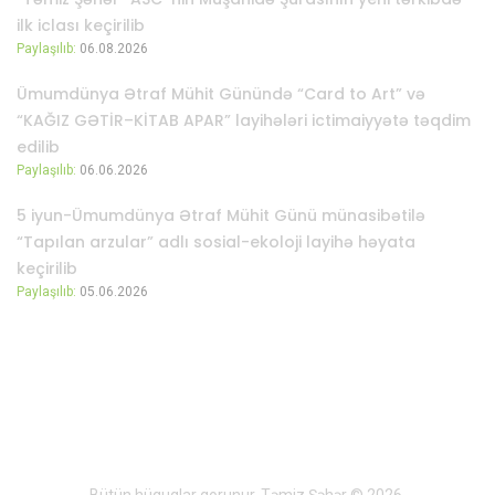
ilk iclası keçirilib
Paylaşılıb:
06.08.2026
Ümumdünya Ətraf Mühit Günündə “Card to Art” və
“KAĞIZ GƏTİR–KİTAB APAR” layihələri ictimaiyyətə təqdim
edilib
Paylaşılıb:
06.06.2026
5 iyun-Ümumdünya Ətraf Mühit Günü münasibətilə
“Tapılan arzular” adlı sosial-ekoloji layihə həyata
keçirilib
Paylaşılıb:
05.06.2026
Bütün hüquqlar qorunur. Təmiz Şəhər © 2026.