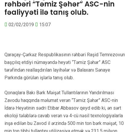
rəhbəri “Təmiz Şəhər” ASC-nin
fəaliyyəti ilə tanış olub.
02/02/2019
15:07
Qaraçay-Çərkəz Respublikasının rəhbəri Raşid Temrezovun
başçılıq etdiyi nümayəndə heyəti “Təmiz Şəhər” ASC
tərəfindən reallaşdırılan layihələr və Balaxanı Sənaye
Parkında görülən işlərlə tanış olub.
Qonaqlara Bakı Bərk Məişət Tullantılarının Yandırılması
Zavodu haqqında məlumat verən “Təmiz Şəhər” ASC-nin
İdarə Heyətinin sədri Etibar Abbasov qeyd edib ki, ən sərt
ekoloji tələblərə cavab verən və 4-cü nəsil texnologiyalarla
inşa edilən bu Zavod il ərzində 500 min ton bərk məişət, 10
min ton tibbi tullantını utilizasiya etmək və 231,5 milyon