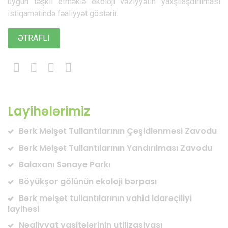
uyğun təşkil etməklə ekoloji vəziyyətin yaxşılaşdırılması
istiqamətində fəaliyyət göstərir.
ƏTRAFLI
Layihələrimiz
Bərk Məişət Tullantılarının Çeşidlənməsi Zavodu
Bərk Məişət Tullantılarının Yandırılması Zavodu
Balaxanı Sənaye Parkı
Böyükşor gölünün ekoloji bərpası
Bərk məişət tullantılarının vahid idarəçiliyi
layihəsi
Nəqliyyat vasitələrinin utilizasiyası