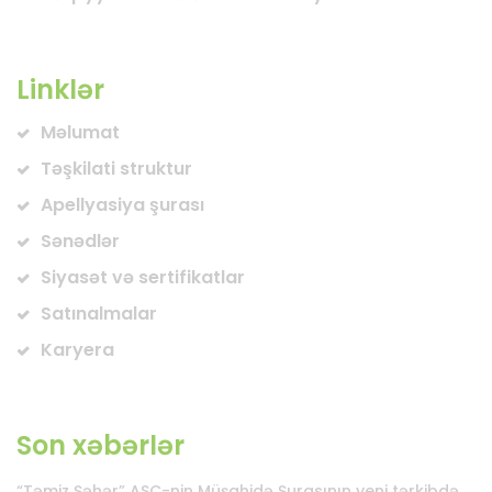
Linklər
Məlumat
Təşkilati struktur
Apellyasiya şurası
Sənədlər
Siyasət və sertifikatlar
Satınalmalar
Karyera
Son xəbərlər
“Təmiz Şəhər” ASC-nin Müşahidə Şurasının yeni tərkibdə