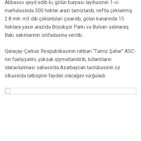
Abbasov qeyd edib ki, gölün bərpası layihəsinin 1-ci
mərhələsində 300 hektar ərazi təmizlənib, neftlə çirklənmiş
2.8 mln. m3 dib çöküntüləri çıxarılıb, gölün kənarında 15
hektara yaxın ərazidə Böyükşor Parkı və Bulvarı salınaraq
Bakı sakinlərinin istifadəsinə verilib.
Qaraçay-Çərkəz Respublikasının rəhbəri “Təmiz Şəhər” ASC-
nin fəaliyyətini, yüksək qiymətləndirib, tullantıların
idarəolunması sahəsində Azərbaycan təcrübəsinin öz
ölkəsində tətbiqinin faydalı olacağını vurğuladı.