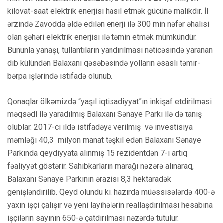
kilovat-saat elektrik enerjisi hasil etmək gücünə malikdir. İl
ərzində Zavodda əldə edilən enerji ilə 300 min nəfər əhalisi
olan şəhəri elektrik enerjisi ilə təmin etmək mümkündür.
Bununla yanaşı, tullantıların yandırılması nəticəsində yaranan
dib külündən Balaxanı qəsəbəsində yolların əsaslı təmir-
bərpa işlərində istifadə olunub.
Qonaqlar ölkəmizdə “yaşıl iqtisadiyyat”ın inkişaf etdirilməsi
məqsədi ilə yaradılmış Balaxanı Sənaye Parkı ilə də tanış
olublar. 2017-ci ildə istifadəyə verilmiş və investisiya
məmləği 40,3 milyon manat təşkil edən Balaxanı Sənaye
Parkında qeydiyyata alınmış 15 rezidentdən 7-i artıq
fəaliyyət göstərir. Sahibkarların marağı nəzərə alınaraq,
Balaxanı Sənaye Parkının ərazisi 8,3 hektaradək
genişləndirilib. Qeyd olundu ki, hazırda müəssisələrdə 400-ə
yaxın işçi çalışır və yeni layihələrin reallaşdırılması hesabına
işçilərin sayının 650-ə çatdırılması nəzərdə tutulur.