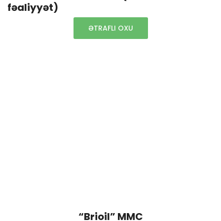
fəaliyyət)
ƏTRAFLI OXU
“Brioil” MMC