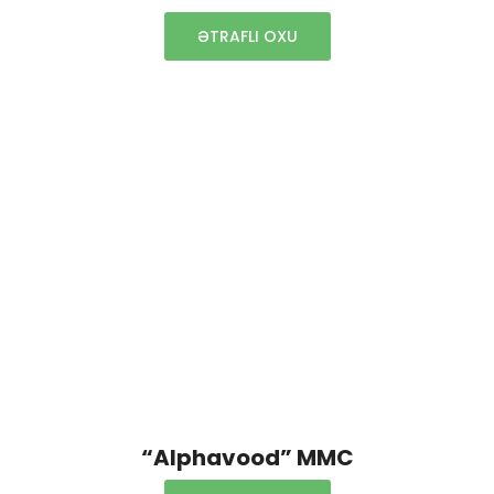
ƏTRAFLI OXU
“Alphavood” MMC