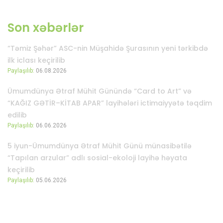
Son xəbərlər
“Təmiz Şəhər” ASC-nin Müşahidə Şurasının yeni tərkibdə
ilk iclası keçirilib
Paylaşılıb:
06.08.2026
Ümumdünya Ətraf Mühit Günündə “Card to Art” və
“KAĞIZ GƏTİR–KİTAB APAR” layihələri ictimaiyyətə təqdim
edilib
Paylaşılıb:
06.06.2026
5 iyun-Ümumdünya Ətraf Mühit Günü münasibətilə
“Tapılan arzular” adlı sosial-ekoloji layihə həyata
keçirilib
Paylaşılıb:
05.06.2026