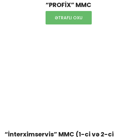
“PROFİX” MMC
ƏTRAFLI OXU
“İnterximservis” MMC (1-ci və 2-ci