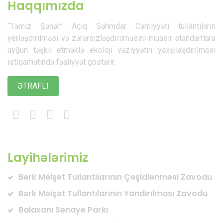
Haqqımızda
“Təmiz Şəhər” Açıq Səhmdar Cəmiyyəti tullantıların
yerləşdirilməsi və zərərsizləşdirilməsini müasir standartlara
uyğun təşkil etməklə ekoloji vəziyyətin yaxşılaşdırılması
istiqamətində fəaliyyət göstərir.
ƏTRAFLI
Layihələrimiz
Bərk Məişət Tullantılarının Çeşidlənməsi Zavodu
Bərk Məişət Tullantılarının Yandırılması Zavodu
Balaxanı Sənaye Parkı