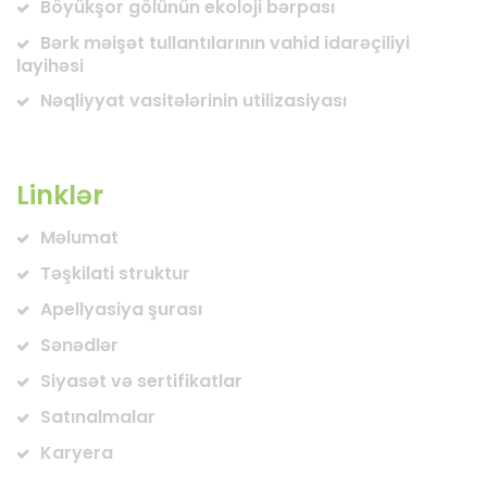
Böyükşor gölünün ekoloji bərpası
Bərk məişət tullantılarının vahid idarəçiliyi
layihəsi
Nəqliyyat vasitələrinin utilizasiyası
Linklər
Məlumat
Təşkilati struktur
Apellyasiya şurası
Sənədlər
Siyasət və sertifikatlar
Satınalmalar
Karyera