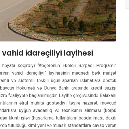
 vahid idarəçiliyi layihəsi
həyata keçirdiyi “Abşeronun Ekoloji Bərpası Proqramı”
larının vahid idarəçiliyi” layihəsinin məqsədi bərk məişət
vamlı və sistemli təşkili üçün aparılan islahatlara dəstək
rbaycan Hökuməti və Dünya Bankı arasında kredit sazişi
zrə fəaliyyətə başlanılmışdır. Layihə çərçivəsində Balaxanı
antılarının ətraf mühitə göstərdiyi təsirə nəzarət, mövcud
tandartlara uyğun avadanlıq və texnikanın alınması (körpü
dən tikinti işləri (hasarlama, tullantıların basdırılması, daxili
zərdə tutulduğu kimi yeni və müasir standartlara cavab verən