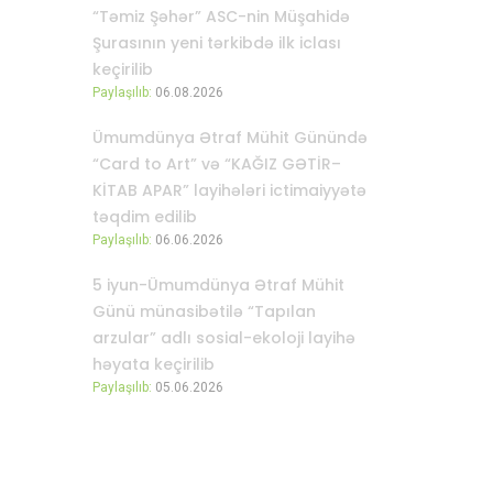
“Təmiz Şəhər” ASC-nin Müşahidə
Şurasının yeni tərkibdə ilk iclası
keçirilib
Paylaşılıb:
06.08.2026
Ümumdünya Ətraf Mühit Günündə
“Card to Art” və “KAĞIZ GƏTİR–
KİTAB APAR” layihələri ictimaiyyətə
təqdim edilib
Paylaşılıb:
06.06.2026
5 iyun-Ümumdünya Ətraf Mühit
Günü münasibətilə “Tapılan
arzular” adlı sosial-ekoloji layihə
həyata keçirilib
Paylaşılıb:
05.06.2026