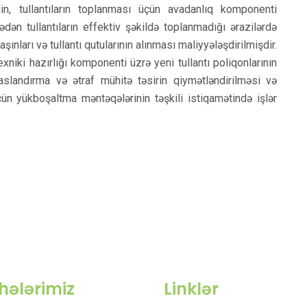
nin, tullantıların toplanması üçün avadanlıq komponenti
ədən tullantıların effektiv şəkildə toplanmadığı ərazilərdə
ınları və tullantı qutularının alınması maliyyələşdirilmişdir.
xniki hazırlığı komponenti üzrə yeni tullantı poliqonlarının
saslandırma və ətraf mühitə təsirin qiymətləndirilməsi və
üçün yükboşaltma məntəqələrinin təşkili istiqamətində işlər
hələrimiz
Linklər