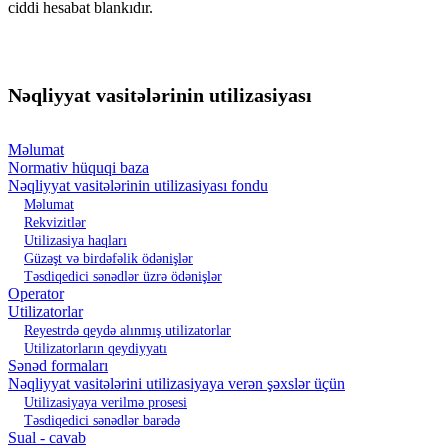
ciddi hesabat blankıdır.
Nəqliyyat vasitələrinin utilizasiyası
Məlumat
Normativ hüquqi baza
Nəqliyyat vasitələrinin utilizasiyası fondu
Məlumat
Rekvizitlər
Utilizasiya haqları
Güzəşt və birdəfəlik ödənişlər
Təsdiqedici sənədlər üzrə ödənişlər
Operator
Utilizatorlar
Reyestrdə qeydə alınmış utilizatorlar
Utilizatorların qeydiyyatı
Sənəd formaları
Nəqliyyat vasitələrini utilizasiyaya verən şəxslər üçün
Utilizasiyaya verilmə prosesi
Təsdiqedici sənədlər barədə
Sual - cavab