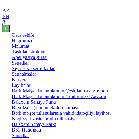
AZ
EN
Əsas səhifə
Haqqımızda
Məlumat
Təşkilati struktur
Apellyasiya şurası
Sənədlər
Siyasət və sertifikatlar
Satınalmalar
Karyera
Layihələr
Bərk Məişət Tullantılarının Çeşidlənməsi Zavodu
Bərk Məişət Tullantılarının Yandırılması Zavodu
Balaxanı Sənaye Parkı
Böyükşor gölünün ekoloji bərpası
Bərk məişət tullantılarının vahid idarəçiliyi layihəsi
Nəqliyyat vasitələrinin utilizasiyası
Balaxanı Sənaye Parkı
BSP Haqqında
Sənədlər