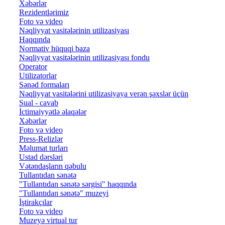
Xəbərlər
Rezidentlərimiz
Foto və video
Nəqliyyat vasitələrinin utilizasiyası
Haqqında
Normativ hüquqi baza
Nəqliyyat vasitələrinin utilizasiyası fondu
Operator
Utilizatorlar
Sənəd formaları
Nəqliyyat vasitələrini utilizasiyaya verən şəxslər üçün
Sual - cavab
İctimaiyyətlə əlaqələr
Xəbərlər
Foto və video
Press-Relizlər
Məlumat turları
Ustad dərsləri
Vətəndaşların qəbulu
Tullantıdan sənətə
"Tullantıdan sənətə sərgisi" haqqında
"Tullantıdan sənətə" muzeyi
İştirakçılar
Foto və video
Muzeyə virtual tur