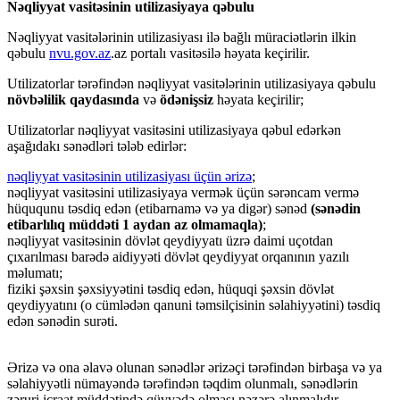
Nəqliyyat vasitəsinin utilizasiyaya qəbulu
Nəqliyyat vasitələrinin utilizasiyası ilə bağlı müraciətlərin ilkin
qəbulu
nvu.gov.az
.az portalı vasitəsilə həyata keçirilir.
Utilizatorlar tərəfindən nəqliyyat vasitələrinin utilizasiyaya qəbulu
növbəlilik qaydasında
və
ödənişsiz
həyata keçirilir;
Utilizatorlar nəqliyyat vasitəsini utilizasiyaya qəbul edərkən
aşağıdakı sənədləri tələb edirlər:
nəqliyyat vasitəsinin utilizasiyası üçün ərizə
;
nəqliyyat vasitəsini utilizasiyaya vermək üçün sərəncam vermə
hüququnu təsdiq edən (etibarnamə və ya digər) sənəd
(sənədin
etibarlılıq müddəti 1 aydan az olmamaqla)
;
nəqliyyat vasitəsinin dövlət qeydiyyatı üzrə daimi uçotdan
çıxarılması barədə aidiyyəti dövlət qeydiyyat orqanının yazılı
məlumatı;
fiziki şəxsin şəxsiyyətini təsdiq edən, hüquqi şəxsin dövlət
qeydiyyatını (o cümlədən qanuni təmsilçisinin səlahiyyətini) təsdiq
edən sənədin surəti.
Ərizə və ona əlavə olunan sənədlər ərizəçi tərəfindən birbaşa və ya
səlahiyyətli nümayəndə tərəfindən təqdim olunmalı, sənədlərin
zəruri icraat müddətində qüvvədə olması nəzərə alınmalıdır.