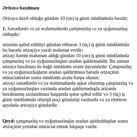
Ərizəyə baxılması
Ərizəyə daxil olduğu gündən 10 (on) iş günü müddətində baxılır;
1.
Sənədlərdə və ya məlumatlarda çatışmazlıq və ya uyğunsuzluq
olduqda:
ərizənin qəbul edildiyi gündən etibarən 3 (üç) iş günü müddətində
bu barədə ərizəçiyə yazılı məlumat verilir;
ərizəçi həmin məlumatı aldığı gündən 10 (on) iş günü müddətində
çatışmazlıq və ya uyğunsuzluqları aradan qaldırmalıdır. Bu zaman
ərizəyə baxılması ilə bağlı müddətin axımı dayandırılır. Çatışmazlıq
və ya uyğunsuzluqların aradan qaldırılması barədə ərizəçinin
müraciətindən sonra müddətin axımı bərpa olunur;
ərizəçi sənədlərdə və ya məlumatlarda aşkar olunmuş çatışmazlıq və
ya uyğunsuzluqları vaxtında aradan qaldırmadıqda ərizənin
baxılmamış saxlanılması haqqında qərar qəbul edilir və 3 (üç) iş
günü müddətində sifarişli poçt göndərişi vasitəsilə və ya elektron
qaydada ərizəçiyə göndərilir.
Qeyd:
çatışmazlıq və uyğunsuzluqlar aradan qaldırıldıqdan sonra
ərizəçinin yenidən müraciət etmək hüququ vardır.