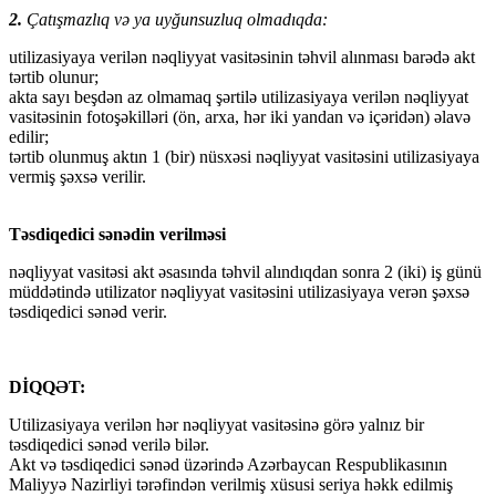
2.
Çatışmazlıq və ya uyğunsuzluq olmadıqda:
utilizasiyaya verilən nəqliyyat vasitəsinin təhvil alınması barədə akt
tərtib olunur;
akta sayı beşdən az olmamaq şərtilə utilizasiyaya verilən nəqliyyat
vasitəsinin fotoşəkilləri (ön, arxa, hər iki yandan və içəridən) əlavə
edilir;
tərtib olunmuş aktın 1 (bir) nüsxəsi nəqliyyat vasitəsini utilizasiyaya
vermiş şəxsə verilir.
Təsdiqedici sənədin verilməsi
nəqliyyat vasitəsi akt əsasında təhvil alındıqdan sonra 2 (iki) iş günü
müddətində utilizator nəqliyyat vasitəsini utilizasiyaya verən şəxsə
təsdiqedici sənəd verir.
DİQQƏT:
Utilizasiyaya verilən hər nəqliyyat vasitəsinə görə yalnız bir
təsdiqedici sənəd verilə bilər.
Akt və təsdiqedici sənəd üzərində Azərbaycan Respublikasının
Maliyyə Nazirliyi tərəfindən verilmiş xüsusi seriya həkk edilmiş