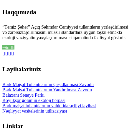
Haqqımızda
“Təmiz Şəhər” Açıq Səhmdar Cəmiyyəti tullantıların yerləşdirilməsi
və zərərsizləşdirilməsini müasir standartlara uyğun təşkil etməklə
ekoloji vəziyyətin yaxşılaşdırılması istiqamətində fəaliyyət göstərir.
Ətraflı
Layihələrimiz
Bərk Məişət Tullantılarının Çeşidlənməsi Zavodu
Bərk Məişət Tullantılarının Yandırılması Zavodu
Balaxanı Sənaye Parkı
Böyükşor gölünün ekoloji bərpası
Bərk məişət tullantılarının vahid idarəçiliyi layihəsi
Nəqliyyat vasitələrinin utilizasiyası
Linklər