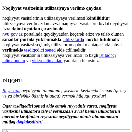
Nəqliyyat vasitəsinin utilizasiyaya verilmə qaydası
nəqliyyat vasitələrinin utilizasiyaya verilməsi
könüllüdür;
utilizasiyaya verilməzdən əvvəl nəqliyyat vasitələri dövlət qeydiyyatı
üzrə
daimi uçotdan çıxarılmalı;
nvu.gov.az
portalında qeydiyyatdan keçərək ərizə və tələb olunan
sənədlər portala yüklənməklə
utilizatorda
növbə tutulmalı;
nəqliyyat vasitəsi seçilmiş utilizatorun qəbul məntəqəsində təhvil
verilməklə
təsdiqedici sənəd
əldə edilməlidir
.
nəqliyyat vasitəsinin utilizasiyaya verilməsi ilə bağlı
istifadəçi
təlimatından
və
video təlimatdan
yararlana bilərsiniz.
DİQQƏT:
Reyestrdə
qeydiyyata alınmamış şəxslərin təsdiqedici sənəd (güzəşt
və ya birdəfəlik ödəniş hüququ) vermək hüququ yoxdur!
Əgər təsdiqedici sənəd əldə etmək niyyətiniz varsa, nəqliyyat
vasitəsini utilizatora təhvil verməzdən əvvəl həmin utilizatorun
operator tərəfindən reyestrdə qeydiyyata alınıb-alınmamasını
mütləq
dəqiqləşdirin
!