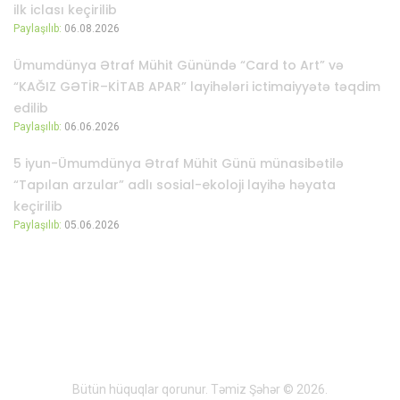
ilk iclası keçirilib
Paylaşılıb:
06.08.2026
Ümumdünya Ətraf Mühit Günündə “Card to Art” və
“KAĞIZ GƏTİR–KİTAB APAR” layihələri ictimaiyyətə təqdim
edilib
Paylaşılıb:
06.06.2026
5 iyun-Ümumdünya Ətraf Mühit Günü münasibətilə
“Tapılan arzular” adlı sosial-ekoloji layihə həyata
keçirilib
Paylaşılıb:
05.06.2026
Bütün hüquqlar qorunur. Təmiz Şəhər © 2026.