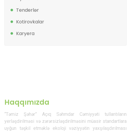
Tenderlər
Kotirovkalar
Karyera
Haqqımızda
“Təmiz Şəhər” Açıq Səhmdar Cəmiyyəti tullantıların
yerləşdirilməsi və zərərsizləşdirilməsini müasir standartlara
uyğun təşkil etməklə ekoloji vəziyyətin yaxşılaşdırılması