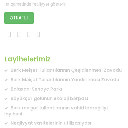
istiqamətində fəaliyyət göstərir.
ƏTRAFLI
Layihələrimiz
Bərk Məişət Tullantılarının Çeşidlənməsi Zavodu
Bərk Məişət Tullantılarının Yandırılması Zavodu
Balaxanı Sənaye Parkı
Böyükşor gölünün ekoloji bərpası
Bərk məişət tullantılarının vahid idarəçiliyi
layihəsi
Nəqliyyat vasitələrinin utilizasiyası