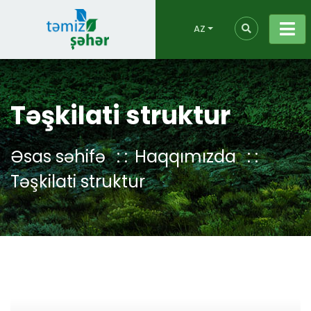
AZ
Təşkilati struktur
Əsas səhifə
Haqqımızda
Təşkilati struktur