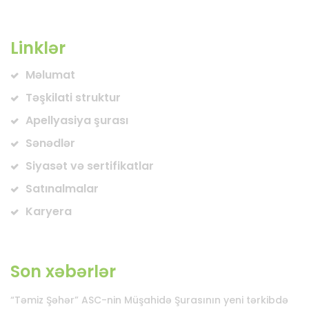
Linklər
Məlumat
Təşkilati struktur
Apellyasiya şurası
Sənədlər
Siyasət və sertifikatlar
Satınalmalar
Karyera
Son xəbərlər
“Təmiz Şəhər” ASC-nin Müşahidə Şurasının yeni tərkibdə