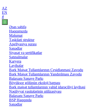
AZ
EN
Əsas səhifə
Haqqımızda
Məlumat
Təşkilati struktur
Apellyasiya şurası
Sənədlər
Siyasət və sertifikatlar
Satınalmalar
Karyera
Layihələr
Bərk Məişət Tullantılarının Çeşidlənməsi Zavodu
Bərk Məişət Tullantılarının Yandırılması Zavodu
Balaxanı Sənaye Parkı
Böyükşor gölünün ekoloji bərpası
Bərk məişət tullantılarının vahid idarəçiliyi layihəsi
Nəqliyyat vasitələrinin utilizasiyası
Balaxanı Sənaye Parkı
BSP Haqqında
Sənədlər