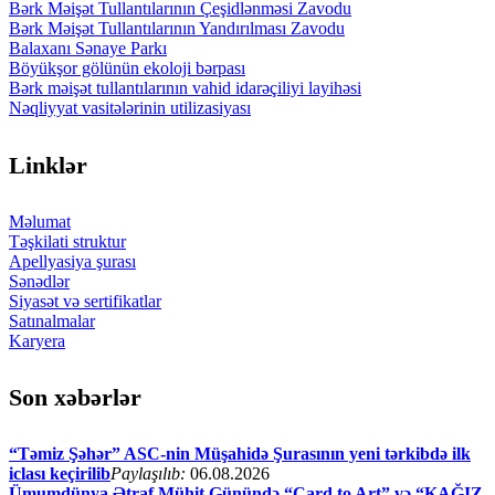
Bərk Məişət Tullantılarının Çeşidlənməsi Zavodu
Bərk Məişət Tullantılarının Yandırılması Zavodu
Balaxanı Sənaye Parkı
Böyükşor gölünün ekoloji bərpası
Bərk məişət tullantılarının vahid idarəçiliyi layihəsi
Nəqliyyat vasitələrinin utilizasiyası
Linklər
Məlumat
Təşkilati struktur
Apellyasiya şurası
Sənədlər
Siyasət və sertifikatlar
Satınalmalar
Karyera
Son xəbərlər
“Təmiz Şəhər” ASC-nin Müşahidə Şurasının yeni tərkibdə ilk
iclası keçirilib
Paylaşılıb:
06.08.2026
Ümumdünya Ətraf Mühit Günündə “Card to Art” və “KAĞIZ