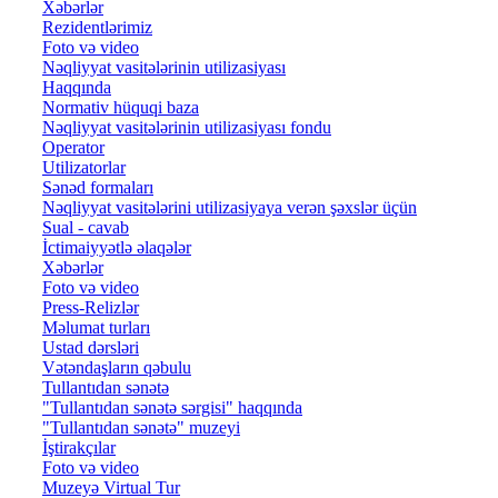
Xəbərlər
Rezidentlərimiz
Foto və video
Nəqliyyat vasitələrinin utilizasiyası
Haqqında
Normativ hüquqi baza
Nəqliyyat vasitələrinin utilizasiyası fondu
Operator
Utilizatorlar
Sənəd formaları
Nəqliyyat vasitələrini utilizasiyaya verən şəxslər üçün
Sual - cavab
İctimaiyyətlə əlaqələr
Xəbərlər
Foto və video
Press-Relizlər
Məlumat turları
Ustad dərsləri
Vətəndaşların qəbulu
Tullantıdan sənətə
"Tullantıdan sənətə sərgisi" haqqında
"Tullantıdan sənətə" muzeyi
İştirakçılar
Foto və video
Muzeyə Virtual Tur