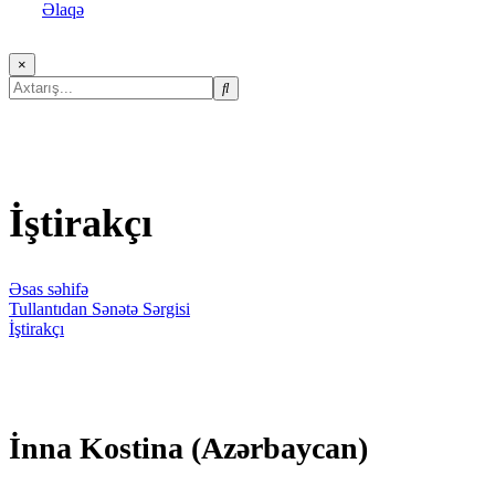
Əlaqə
×
İştirakçı
Əsas səhifə
Tullantıdan Sənətə Sərgisi
İştirakçı
İnna Kostina (Azərbaycan)