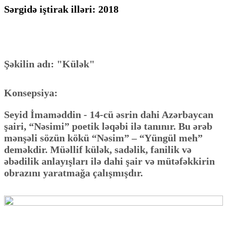
Sərgidə iştirak illəri:
2018
Şəkilin adı: "Külək"
Konsepsiya:
Seyid İmaməddin - 14-cü əsrin dahi Azərbaycan
şairi, “Nəsimi” poetik ləqəbi ilə tanınır. Bu ərəb
mənşəli sözün kökü “Nəsim” – “Yüngül meh”
deməkdir. Müəllif külək, sadəlik, fanilik və
əbədilik anlayışları ilə dahi şair və mütəfəkkirin
obrazını yaratmağa çalışmışdır.