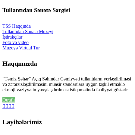
Tullantıdan Sənətə Sərgisi
TSS Haqqında
Tullantıdan Sənətə Muzeyi
İştirakçılar
Foto və video
Muzeyə Virtual Tur
Haqqımızda
“Təmiz Şəhər” Açıq Səhmdar Cəmiyyəti tullantıların yerləşdirilməsi
və zərərsizləşdirilməsini müasir standartlara uyğun təşkil etməklə
ekoloji vəziyyətin yaxşılaşdırılması istiqamətində fəaliyyət göstərir.
Ətraflı
Layihələrimiz