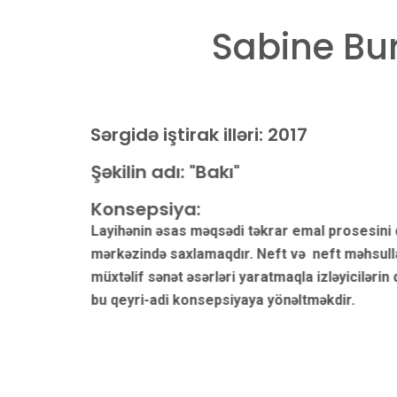
Sabine Bu
Sərgidə iştirak illəri:
2017
Şəkilin adı: "Bakı"
Konsepsiya:
sini diqqət
Layihənin əsas məqsədi təkrar emal prosesini 
hsullarından
mərkəzində saxlamaqdır. Neft və neft məhsull
ərin diqqətini
müxtəlif sənət əsərləri yaratmaqla izləyicilərin 
bu qeyri-adi konsepsiyaya yönəltməkdir.