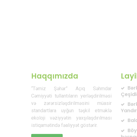
Haqqımızda
Layi
Bərk
“Təmiz Şəhər” Açıq Səhmdar
Çeşid
Cəmiyyəti tullantıların yerləşdirilməsi
və zərərsizləşdirilməsini müasir
Bərk
Yandır
standartlara uyğun təşkil etməklə
ekoloji vəziyyətin yaxşılaşdırılması
Bal
istiqamətində fəaliyyət göstərir.
Böy
bərpa