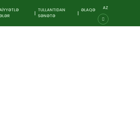
AZ
AIYYƏTLƏ
TULLANTIDAN
ƏLAQƏ
ƏLƏR
SƏNƏTƏ