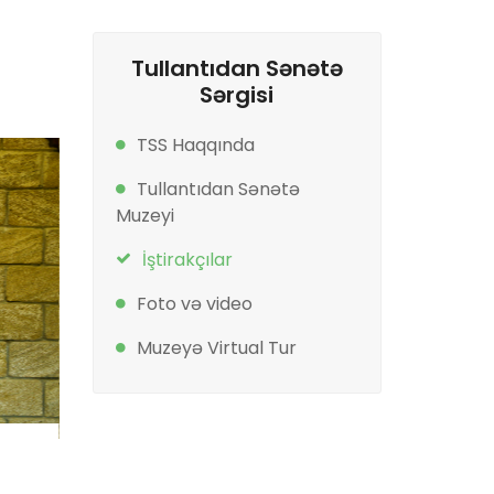
Tullantıdan Sənətə
Sərgisi
TSS Haqqında
Tullantıdan Sənətə
Muzeyi
İştirakçılar
Foto və video
t
an
Muzeyə Virtual Tur
ini