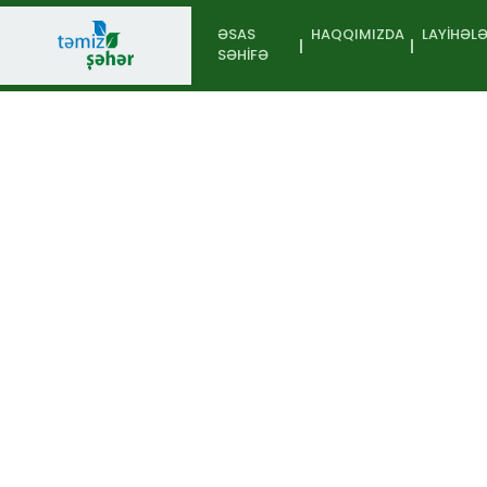
ƏSAS
HAQQIMIZDA
LAYIHƏL
SƏHIFƏ
İştirakçı
Əsas səhifə
Tullantıdan Sə