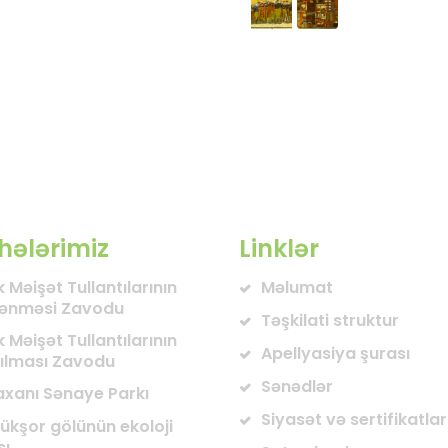
hələrimiz
Linklər
 Məişət Tullantılarının
Məlumat
lənməsi Zavodu
Təşkilati struktur
 Məişət Tullantılarının
Apellyasiya şurası
ılması Zavodu
Sənədlər
axanı Sənaye Parkı
Siyasət və sertifikatlar
ükşor gölünün ekoloji
sı