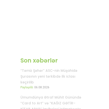
Son xəbərlər
“Təmiz Şəhər” ASC-nin Müşahidə
Şurasının yeni tərkibdə ilk iclası
keçirilib
Paylaşılıb:
06.08.2026
Ümumdünya Ətraf Mühit Günündə
“Card to Art” və “KAĞIZ GƏTİR–
KİTAB APAR” layihələri ictimaiyyətə