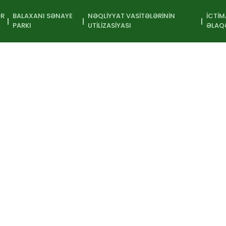
ƏR
BALAXANI SƏNAYE
NƏQLIYYAT VASITƏLƏRININ
İCTIM
PARKI
UTILIZASIYASI
ƏLAQ
nətə Sərgisi
İştirakçı