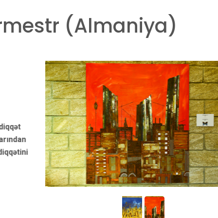
rmestr (Almaniya)
Şəkilin adı: "Bakı"
Konsepsiya:
diqqət
Layihənin əsas məqsədi təkrar emal prosesini diqqə
arından
mərkəzində saxlamaqdır. Neft və neft məhsullarınd
diqqətini
müxtəlif sənət əsərləri yaratmaqla izləyicilərin diqqət
bu qeyri-adi konsepsiyaya yönəltməkdir.