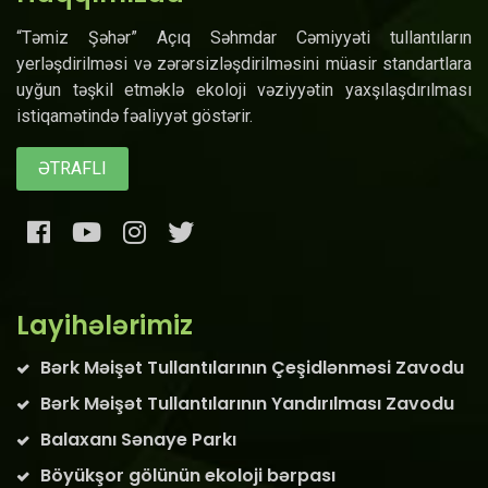
“Təmiz Şəhər” Açıq Səhmdar Cəmiyyəti tullantıların
yerləşdirilməsi və zərərsizləşdirilməsini müasir standartlara
uyğun təşkil etməklə ekoloji vəziyyətin yaxşılaşdırılması
istiqamətində fəaliyyət göstərir.
ƏTRAFLI
Layihələrimiz
Bərk Məişət Tullantılarının Çeşidlənməsi Zavodu
Bərk Məişət Tullantılarının Yandırılması Zavodu
Balaxanı Sənaye Parkı
Böyükşor gölünün ekoloji bərpası