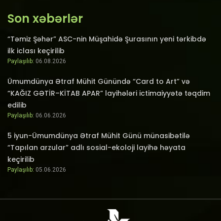
Son xəbərlər
“Təmiz Şəhər” ASC-nin Müşahidə Şurasının yeni tərkibdə
ilk iclası keçirilib
Paylaşılıb:
06.08.2026
Ümumdünya Ətraf Mühit Günündə “Card to Art” və
“KAĞIZ GƏTİR–KİTAB APAR” layihələri ictimaiyyətə təqdim
edilib
Paylaşılıb:
06.06.2026
5 iyun-Ümumdünya Ətraf Mühit Günü münasibətilə
“Tapılan arzular” adlı sosial-ekoloji layihə həyata
keçirilib
Paylaşılıb:
05.06.2026