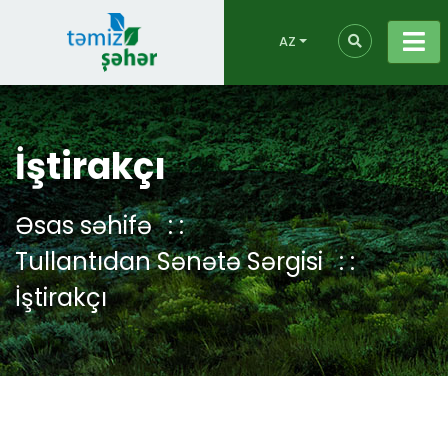
AZ
İştirakçı
Əsas səhifə
Tullantıdan Sənətə Sərgisi
İştirakçı