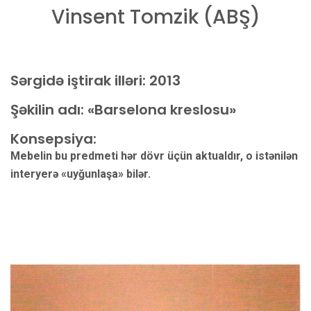
Vinsent Tomzik (ABŞ)
Sərgidə iştirak illəri:
2013
Şəkilin adı: «Barselona kreslosu»
Konsepsiya:
Mebelin bu predmeti hər dövr üçün aktualdır, o istənilən
interyerə «uyğunlaşa» bilər.