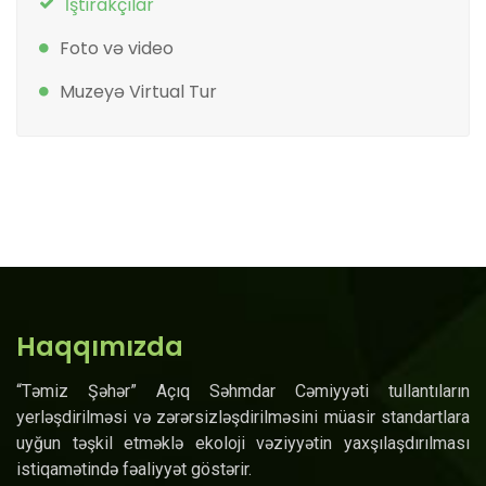
İştirakçılar
Foto və video
Muzeyə Virtual Tur
Haqqımızda
“Təmiz Şəhər” Açıq Səhmdar Cəmiyyəti tullantıların
yerləşdirilməsi və zərərsizləşdirilməsini müasir standartlara
uyğun təşkil etməklə ekoloji vəziyyətin yaxşılaşdırılması
istiqamətində fəaliyyət göstərir.