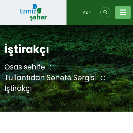
AZ
İştirakçı
Əsas səhifə
Tullantıdan Sənətə Sərgisi
İştirakçı