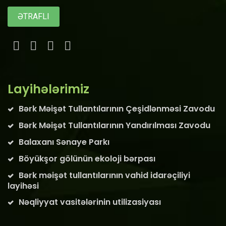
ƏTRAFLI
Layihələrimiz
Bərk Məişət Tullantılarının Çeşidlənməsi Zavodu
Bərk Məişət Tullantılarının Yandırılması Zavodu
Balaxanı Sənaye Parkı
Böyükşor gölünün ekoloji bərpası
Bərk məişət tullantılarının vahid idarəçiliyi
layihəsi
Nəqliyyat vasitələrinin utilizasiyası