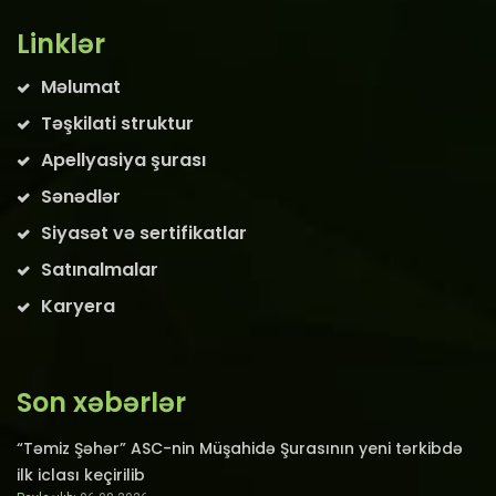
Linklər
Məlumat
Təşkilati struktur
Apellyasiya şurası
Sənədlər
Siyasət və sertifikatlar
Satınalmalar
Karyera
Son xəbərlər
“Təmiz Şəhər” ASC-nin Müşahidə Şurasının yeni tərkibdə
ilk iclası keçirilib