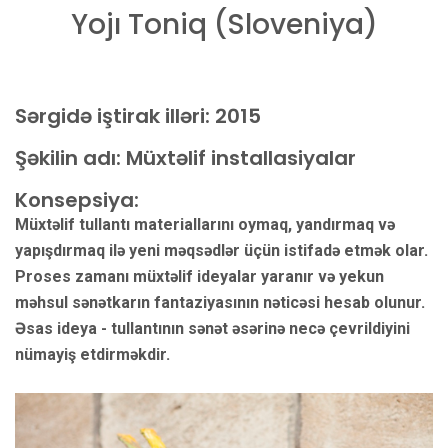
Yojı Toniq (Sloveniya)
Sərgidə iştirak illəri:
2015
Şəkilin adı: Müxtəlif installasiyalar
Konsepsiya:
Müxtəlif tullantı materiallarını oymaq, yandırmaq və
yapışdırmaq ilə yeni məqsədlər üçün istifadə etmək olar.
Proses zamanı müxtəlif ideyalar yaranır və yekun
məhsul sənətkarın fantaziyasının nəticəsi hesab olunur.
Əsas ideya - tullantının sənət əsərinə necə çevrildiyini
nümayiş etdirməkdir.