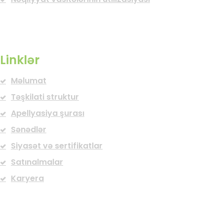
Linklər
Məlumat
Təşkilati struktur
Apellyasiya şurası
Sənədlər
Siyasət və sertifikatlar
Satınalmalar
Karyera