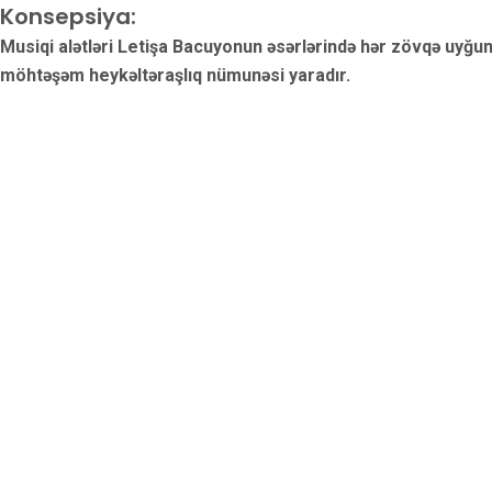
Konsepsiya:
Musiqi alətləri Letişa Bacuyonun əsərlərində hər zövqə uyğun 
möhtəşəm heykəltəraşlıq nümunəsi yaradır.