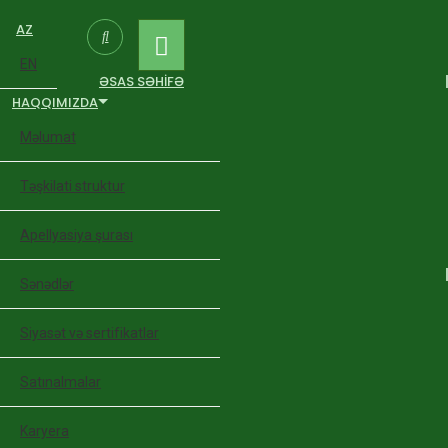
AZ
EN
ƏSAS SƏHIFƏ
HAQQIMIZDA
Məlumat
Təşkilati struktur
Apellyasiya şurası
Sənədlər
Siyasət və sertifikatlar
Satınalmalar
Karyera