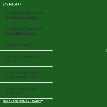
LAYIHƏLƏR
Bərk Məişət Tullantılarının
Çeşidlənməsi Zavodu
Bərk Məişət Tullantılarının
Yandırılması Zavodu
Balaxanı Sənaye Parkı
Böyükşor gölünün ekoloji
bərpası
Bərk məişət tullantılarının
vahid idarəçiliyi layihəsi
Nəqliyyat vasitələrinin
utilizasiyası
BALAXANI SƏNAYE PARKI