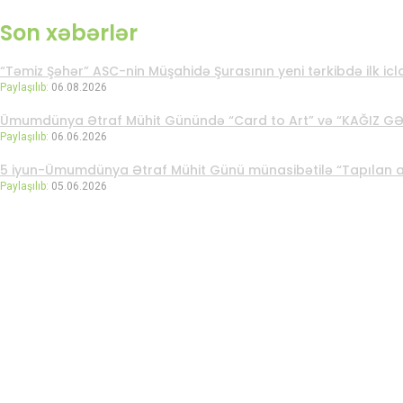
Son xəbərlər
“Təmiz Şəhər” ASC-nin Müşahidə Şurasının yeni tərkibdə ilk iclas
Paylaşılıb:
06.08.2026
Ümumdünya Ətraf Mühit Günündə “Card to Art” və “KAĞIZ GƏTİ
Paylaşılıb:
06.06.2026
5 iyun-Ümumdünya Ətraf Mühit Günü münasibətilə “Tapılan arzu
Paylaşılıb:
05.06.2026