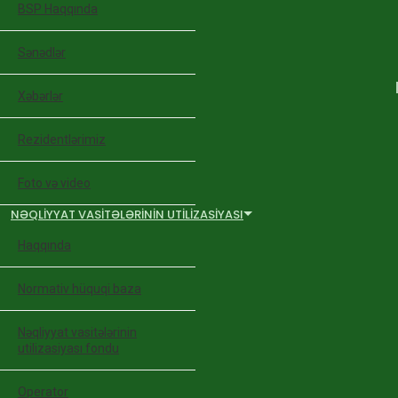
BSP Haqqında
Sənədlər
Xəbərlər
Rezidentlərimiz
Foto və video
NƏQLIYYAT VASITƏLƏRININ UTILIZASIYASI
Haqqında
Normativ hüquqi baza
Nəqliyyat vasitələrinin
utilizasiyası fondu
Operator