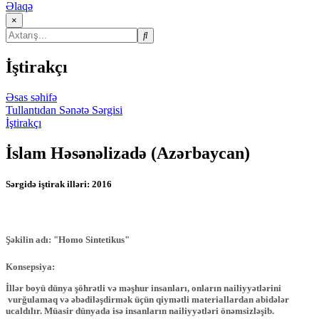
Əlaqə
×
İştirakçı
Əsas səhifə
Tullantıdan Sənətə Sərgisi
İştirakçı
İslam Həsənəlizadə (Azərbaycan)
Sərgidə iştirak illəri:
2016
Şəkilin adı: "Homo Sintetikus"
Konsepsiya:
İllər boyü dünya şöhrətli və məşhur insanları, onların nailiyyətlərini
vurğulamaq və əbədiləşdirmək üçün qiymətli materiallardan abidələr
ucaldılır. Müasir dünyada isə insanların nailiyyətləri önəmsizləşib.