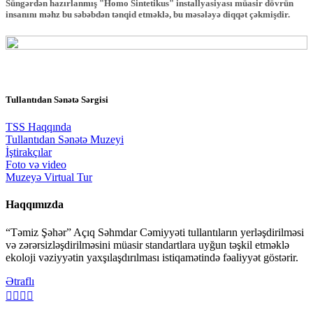
Süngərdən hazırlanmış "Homo Sintetikus" installyasiyası müasir dövrün
insanını məhz bu səbəbdən tənqid etməklə, bu məsələyə diqqət çəkmişdir.
Tullantıdan Sənətə Sərgisi
TSS Haqqında
Tullantıdan Sənətə Muzeyi
İştirakçılar
Foto və video
Muzeyə Virtual Tur
Haqqımızda
“Təmiz Şəhər” Açıq Səhmdar Cəmiyyəti tullantıların yerləşdirilməsi
və zərərsizləşdirilməsini müasir standartlara uyğun təşkil etməklə
ekoloji vəziyyətin yaxşılaşdırılması istiqamətində fəaliyyət göstərir.
Ətraflı