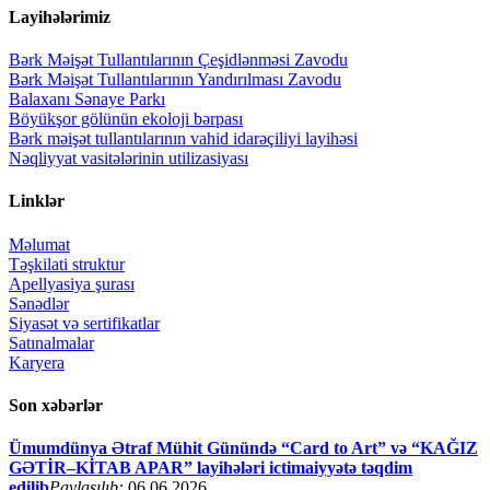
Layihələrimiz
Bərk Məişət Tullantılarının Çeşidlənməsi Zavodu
Bərk Məişət Tullantılarının Yandırılması Zavodu
Balaxanı Sənaye Parkı
Böyükşor gölünün ekoloji bərpası
Bərk məişət tullantılarının vahid idarəçiliyi layihəsi
Nəqliyyat vasitələrinin utilizasiyası
Linklər
Məlumat
Təşkilati struktur
Apellyasiya şurası
Sənədlər
Siyasət və sertifikatlar
Satınalmalar
Karyera
Son xəbərlər
Ümumdünya Ətraf Mühit Günündə “Card to Art” və “KAĞIZ
GƏTİR–KİTAB APAR” layihələri ictimaiyyətə təqdim
edilib
Paylaşılıb:
06.06.2026