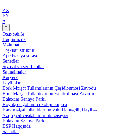
AZ
EN
Əsas səhifə
Haqqımızda
Məlumat
Təşkilati struktur
Apellyasiya şurası
Sənədlər
Siyasət və sertifikatlar
Satınalmalar
Karyera
Layihələr
Bərk Məişət Tullantılarının Çeşidlənməsi Zavodu
Bərk Məişət Tullantılarının Yandırılması Zavodu
Balaxanı Sənaye Parkı
Böyükşor gölünün ekoloji bərpası
Bərk məişət tullantılarının vahid idarəçiliyi layihəsi
Nəqliyyat vasitələrinin utilizasiyası
Balaxanı Sənaye Parkı
BSP Haqqında
Sənədlər