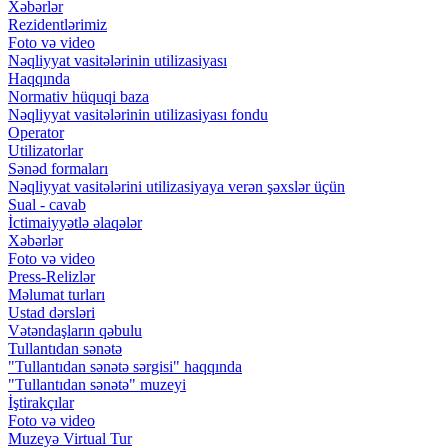
Xəbərlər
Rezidentlərimiz
Foto və video
Nəqliyyat vasitələrinin utilizasiyası
Haqqında
Normativ hüquqi baza
Nəqliyyat vasitələrinin utilizasiyası fondu
Operator
Utilizatorlar
Sənəd formaları
Nəqliyyat vasitələrini utilizasiyaya verən şəxslər üçün
Sual - cavab
İctimaiyyətlə əlaqələr
Xəbərlər
Foto və video
Press-Relizlər
Məlumat turları
Ustad dərsləri
Vətəndaşların qəbulu
Tullantıdan sənətə
"Tullantıdan sənətə sərgisi" haqqında
"Tullantıdan sənətə" muzeyi
İştirakçılar
Foto və video
Muzeyə Virtual Tur