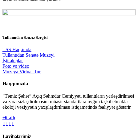
Tullantıdan Sənətə Sərgisi
TSS Haqqında
Tullantıdan Sənətə Muzeyi
İştirakçılar
Foto və video
Muzeyə Virtual Tur
Haqqımızda
“Təmiz Şəhər” Açıq Səhmdar Cəmiyyəti tullantıların yerləşdirilməsi
və zərərsizləşdirilməsini müasir standartlara uyğun təşkil etməklə
ekoloji vəziyyətin yaxşılaşdırılması istiqamətində fəaliyyət göstərir.
Ətraflı
Layihələrimiz