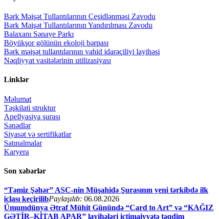
Bərk Məişət Tullantılarının Çeşidlənməsi Zavodu
Bərk Məişət Tullantılarının Yandırılması Zavodu
Balaxanı Sənaye Parkı
Böyükşor gölünün ekoloji bərpası
Bərk məişət tullantılarının vahid idarəçiliyi layihəsi
Nəqliyyat vasitələrinin utilizasiyası
Linklər
Məlumat
Təşkilati struktur
Apellyasiya şurası
Sənədlər
Siyasət və sertifikatlar
Satınalmalar
Karyera
Son xəbərlər
“Təmiz Şəhər” ASC-nin Müşahidə Şurasının yeni tərkibdə ilk
iclası keçirilib
Paylaşılıb:
06.08.2026
Ümumdünya Ətraf Mühit Günündə “Card to Art” və “KAĞIZ
GƏTİR–KİTAB APAR” layihələri ictimaiyyətə təqdim