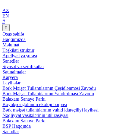
AZ
EN
Əsas səhifə
Haqqımızda
Məlumat
Təşkilati struktur
Apellyasiya şurası
Sənədlər
Siyasət və sertifikatlar
Satınalmalar
Karyera
Layihələr
Bərk Məişət Tullantılarının Çeşidlənməsi Zavodu
Bərk Məişət Tullantılarının Yandırılması Zavodu
Balaxanı Sənaye Parkı
Böyükşor gölünün ekoloji bərpası
Bərk məişət tullantılarının vahid idarəçiliyi layihəsi
Nəqliyyat vasitələrinin utilizasiyası
Balaxanı Sənaye Parkı
BSP Haqqında
Sənədlər