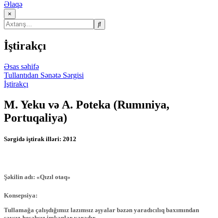
Əlaqə
×
İştirakçı
Əsas səhifə
Tullantıdan Sənətə Sərgisi
İştirakçı
M. Yeku və A. Poteka (Rumıniya,
Portuqaliya)
Sərgidə iştirak illəri:
2012
Şəkilin adı: «Qızıl otaq»
Konsepsiya:
Tullamağa çalışdığımız lazımsız əşyalar bəzən yaradıcılıq baxımından
saysız-hesabsız imkanlar yaradır.