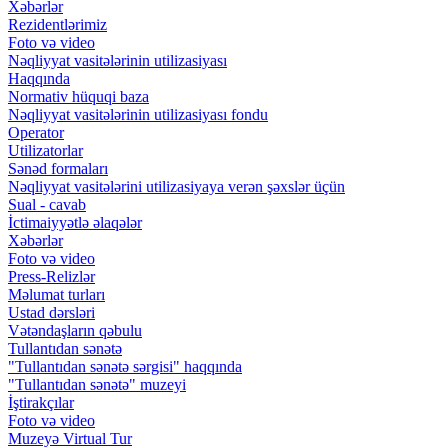
Xəbərlər
Rezidentlərimiz
Foto və video
Nəqliyyat vasitələrinin utilizasiyası
Haqqında
Normativ hüquqi baza
Nəqliyyat vasitələrinin utilizasiyası fondu
Operator
Utilizatorlar
Sənəd formaları
Nəqliyyat vasitələrini utilizasiyaya verən şəxslər üçün
Sual - cavab
İctimaiyyətlə əlaqələr
Xəbərlər
Foto və video
Press-Relizlər
Məlumat turları
Ustad dərsləri
Vətəndaşların qəbulu
Tullantıdan sənətə
"Tullantıdan sənətə sərgisi" haqqında
"Tullantıdan sənətə" muzeyi
İştirakçılar
Foto və video
Muzeyə Virtual Tur