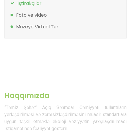
İştirakçılar
Foto və video
Muzeyə Virtual Tur
Haqqımızda
“Təmiz Şəhər” Açıq Səhmdar Cəmiyyəti tullantıların
yerləşdirilməsi və zərərsizləşdirilməsini müasir standartlara
uyğun təşkil etməklə ekoloji vəziyyətin yaxşılaşdırılması
istiqamətində fəaliyyət göstərir.