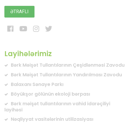
ƏTRAFLI
Layihələrimiz
Bərk Məişət Tullantılarının Çeşidlənməsi Zavodu
Bərk Məişət Tullantılarının Yandırılması Zavodu
Balaxanı Sənaye Parkı
Böyükşor gölünün ekoloji bərpası
Bərk məişət tullantılarının vahid idarəçiliyi
layihəsi
Nəqliyyat vasitələrinin utilizasiyası