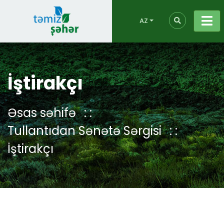
AZ
İştirakçı
Əsas səhifə
Tullantıdan Sənətə Sərgisi
İştirakçı