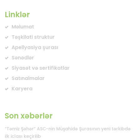
Linklər
Məlumat
Təşkilati struktur
Apellyasiya şurası
Sənədlər
Siyasət və sertifikatlar
Satınalmalar
Karyera
Son xəbərlər
“Təmiz Şəhər” ASC-nin Müşahidə Şurasının yeni tərkibdə
ilk iclası keçirilib