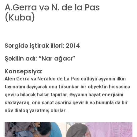
A.Gerra və N. de la Pas
(Kuba)
Sərgidə iştirak illəri:
2014
Şəkilin adı: “Nar ağacı”
Konsepsiya:
Alen Gerra və Neraldo de La Pas cütlüyü əşyanın ilkin
təyinatını dəyişərək onu füsunkar bir obyektin hissəsinə
çevirə biləcək həllər tapırlar. Əşyanın həyat enerjisini
saxlayaraq, onu sənət əsərinə çevirib və bununla da bir
növ dialoq yaratmış olurlar.