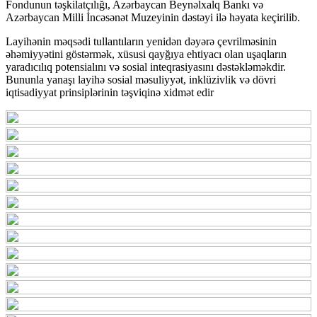
Fondunun təşkilatçılığı, Azərbaycan Beynəlxalq Bankı və
Azərbaycan Milli İncəsənət Muzeyinin dəstəyi ilə həyata keçirilib.
Layihənin məqsədi tullantıların yenidən dəyərə çevrilməsinin
əhəmiyyətini göstərmək, xüsusi qayğıya ehtiyacı olan uşaqların
yaradıcılıq potensialını və sosial inteqrasiyasını dəstəkləməkdir.
Bununla yanaşı layihə sosial məsuliyyət, inklüzivlik və dövri
iqtisadiyyat prinsiplərinin təşviqinə xidmət edir