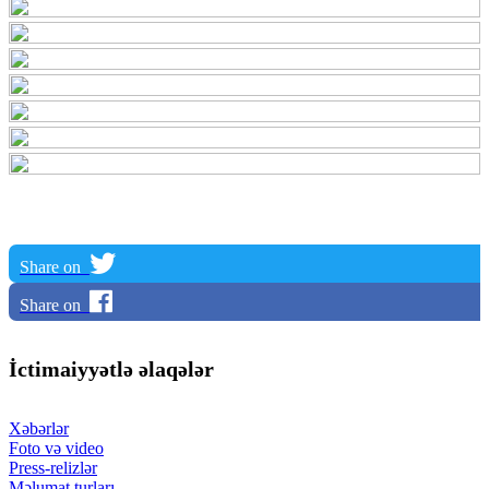
Share on
Share on
İctimaiyyətlə əlaqələr
Xəbərlər
Foto və video
Press-relizlər
Məlumat turları