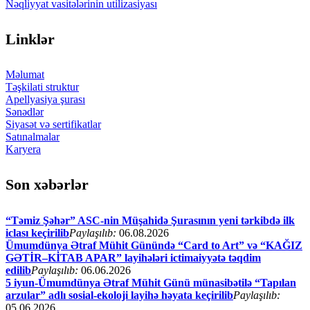
Nəqliyyat vasitələrinin utilizasiyası
Linklər
Məlumat
Təşkilati struktur
Apellyasiya şurası
Sənədlər
Siyasət və sertifikatlar
Satınalmalar
Karyera
Son xəbərlər
“Təmiz Şəhər” ASC-nin Müşahidə Şurasının yeni tərkibdə ilk
iclası keçirilib
Paylaşılıb:
06.08.2026
Ümumdünya Ətraf Mühit Günündə “Card to Art” və “KAĞIZ
GƏTİR–KİTAB APAR” layihələri ictimaiyyətə təqdim
edilib
Paylaşılıb:
06.06.2026
5 iyun-Ümumdünya Ətraf Mühit Günü münasibətilə “Tapılan
arzular” adlı sosial-ekoloji layihə həyata keçirilib
Paylaşılıb:
05.06.2026