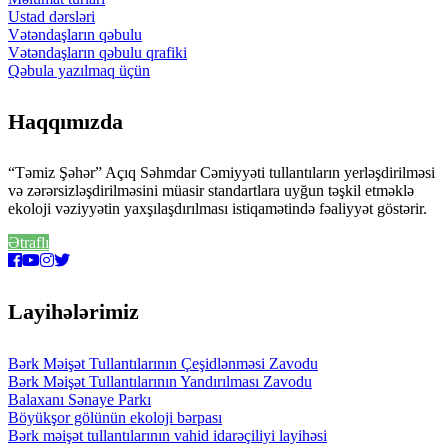
Ustad dərsləri
Vətəndaşların qəbulu
Vətəndaşların qəbulu qrafiki
Qəbula yazılmaq üçün
Haqqımızda
“Təmiz Şəhər” Açıq Səhmdar Cəmiyyəti tullantıların yerləşdirilməsi
və zərərsizləşdirilməsini müasir standartlara uyğun təşkil etməklə
ekoloji vəziyyətin yaxşılaşdırılması istiqamətində fəaliyyət göstərir.
Ətraflı
Layihələrimiz
Bərk Məişət Tullantılarının Çeşidlənməsi Zavodu
Bərk Məişət Tullantılarının Yandırılması Zavodu
Balaxanı Sənaye Parkı
Böyükşor gölünün ekoloji bərpası
Bərk məişət tullantılarının vahid idarəçiliyi layihəsi