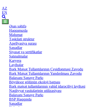
AZ
EN
Əsas səhifə
Haqqımızda
Məlumat
Təşkilati struktur
Apellyasiya şurası
Sənədlər
Siyasət və sertifikatlar
Satınalmalar
Karyera
Layihələr
Bərk Məişət Tullantılarının Çeşidlənməsi Zavodu
Bərk Məişət Tullantılarının Yandırılması Zavodu
Balaxanı Sənaye Parkı
Böyükşor gölünün ekoloji bərpası
Bərk məişət tullantılarının vahid idarəçiliyi layihəsi
Nəqliyyat vasitələrinin utilizasiyası
Balaxanı Sənaye Parkı
BSP Haqqında
Sənədlər