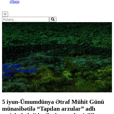
Əlaqə
×
Xəbər
Əsas səhifə
İctimaiyyətlə əlaqələr
Xəbər
5 iyun-Ümumdünya Ətraf Mühit Günü
münasibətilə “Tapılan arzular” adlı