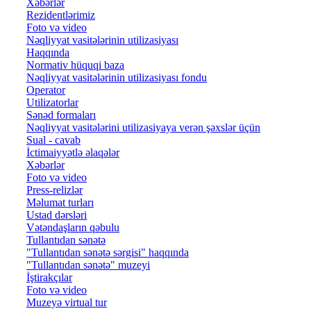
Xəbərlər
Rezidentlərimiz
Foto və video
Nəqliyyat vasitələrinin utilizasiyası
Haqqında
Normativ hüquqi baza
Nəqliyyat vasitələrinin utilizasiyası fondu
Operator
Utilizatorlar
Sənəd formaları
Nəqliyyat vasitələrini utilizasiyaya verən şəxslər üçün
Sual - cavab
İctimaiyyətlə əlaqələr
Xəbərlər
Foto və video
Press-relizlər
Məlumat turları
Ustad dərsləri
Vətəndaşların qəbulu
Tullantıdan sənətə
"Tullantıdan sənətə sərgisi" haqqında
"Tullantıdan sənətə" muzeyi
İştirakçılar
Foto və video
Muzeyə virtual tur