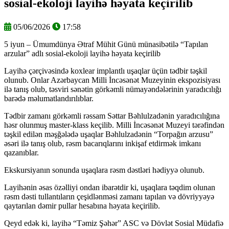
sosial-ekoloji layihə həyata keçirilib
05/06/2026
17:58
5 iyun – Ümumdünya Ətraf Mühit Günü münasibətilə “Tapılan
arzular” adlı sosial-ekoloji layihə həyata keçirilib
Layihə çərçivəsində koxlear implantlı uşaqlar üçün tədbir təşkil
olunub. Onlar Azərbaycan Milli İncəsənət Muzeyinin ekspozisiyası
ilə tanış olub, təsviri sənətin görkəmli nümayəndələrinin yaradıcılığı
barədə məlumatlandırılıblar.
Tədbir zamanı görkəmli rəssam Səttar Bəhlulzadənin yaradıcılığına
həsr olunmuş master-klass keçilib. Milli İncəsənət Muzeyi tərəfindən
təşkil edilən məşğələdə uşaqlar Bəhlulzadənin “Torpağın arzusu”
əsəri ilə tanış olub, rəsm bacarıqlarını inkişaf etdirmək imkanı
qazanıblar.
Ekskursiyanın sonunda uşaqlara rəsm dəstləri hədiyyə olunub.
Layihənin əsas özəlliyi ondan ibarətdir ki, uşaqlara təqdim olunan
rəsm dəsti tullantıların çeşidlənməsi zamanı tapılan və dövriyyəyə
qaytarılan dəmir pullar hesabına həyata keçirilib.
Qeyd edək ki, layihə “Təmiz Şəhər” ASC və Dövlət Sosial Müdafiə