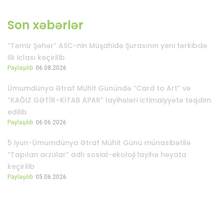
Son xəbərlər
“Təmiz Şəhər” ASC-nin Müşahidə Şurasının yeni tərkibdə
ilk iclası keçirilib
Paylaşılıb:
06.08.2026
Ümumdünya Ətraf Mühit Günündə “Card to Art” və
“KAĞIZ GƏTİR–KİTAB APAR” layihələri ictimaiyyətə təqdim
edilib
Paylaşılıb:
06.06.2026
5 iyun-Ümumdünya Ətraf Mühit Günü münasibətilə
“Tapılan arzular” adlı sosial-ekoloji layihə həyata
keçirilib
Paylaşılıb:
05.06.2026