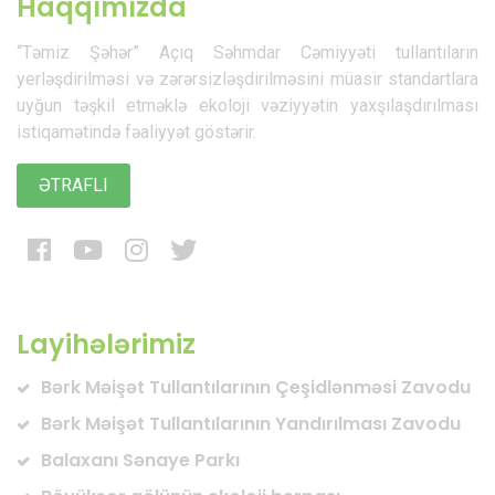
Haqqımızda
“Təmiz Şəhər” Açıq Səhmdar Cəmiyyəti tullantıların
yerləşdirilməsi və zərərsizləşdirilməsini müasir standartlara
uyğun təşkil etməklə ekoloji vəziyyətin yaxşılaşdırılması
istiqamətində fəaliyyət göstərir.
ƏTRAFLI
Layihələrimiz
Bərk Məişət Tullantılarının Çeşidlənməsi Zavodu
Bərk Məişət Tullantılarının Yandırılması Zavodu
Balaxanı Sənaye Parkı