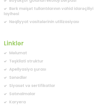
Böyükşor gölünün ekoloji bərpası
Bərk məişət tullantılarının vahid idarəçiliyi
layihəsi
Nəqliyyat vasitələrinin utilizasiyası
Linklər
Məlumat
Təşkilati struktur
Apellyasiya şurası
Sənədlər
Siyasət və sertifikatlar
Satınalmalar
Karyera