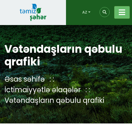
AZ
Vətəndaşların qəbulu
qrafiki
Əsas səhifə
İctimaiyyətlə əlaqələr
Vətəndaşların qəbulu qrafiki